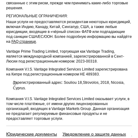
связанные с этим риски, прежде чем принимать какие-либо торговые
решения.
РЕГИОНАЛЬНЫЕ ОГРАНИЧЕНИЯ:
Наши услуги не предоставляются резидентам некоторых юрисдикций,
включая Индию, Канаду, Китай, Сингапур, США, а также любые
юрисдикции, входящие в «чёрный список» ФАТФ или подпадающие
под санкции США/ЕС/ООН. Более подробную информацию вы найдёте
на
FAQ странице
.
Vantage Prime Trading Limited, торгующая как Vantage Trading,
является международной компанией, зарегистрированной в Сент-
Люсии под регистрационным номером: 2023-00318.
Компания V.I.S. Vantage Integrated Services Limited зарегистрирована
на Кипре под регистрационным номером HE 489383.
Зарегистрированный адрес: Souliou 18,Strovolos, 2018, Nicosia,
Cyprus.
Компания V.I.S. Vantage Integrated Services Limited оказывает услуги, в
том числе платёжные, от имени других лицензированных
организаций, входящих в Vantage Markets Group. Данная организация
не предлагает регулируемые финансовые продукты и не
предоставляет торговые услуги.
Юридические документы
Уведомление о защите данных
По