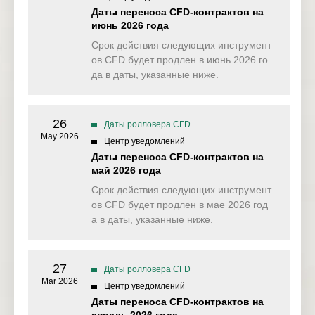
SP500ft
SP500 Future
16 Dec 2025
Даты переноса CFD-контрактов на
июнь 2026 года
VIX
Volatility
16 Dec 2025
Срок действия следующих инструмент
ов CFD будет продлен в июнь 2026 го
NAS100ft
NAS100 Future
17 Dec 2025
да в даты, указанные ниже.
Germany 40
GER40ft
17 Dec 2025
Future
26
Даты ролловера CFD
UK100 Index
UK100ft
17 Dec 2025
May 2026
Центр уведомлений
Future
Даты переноса CFD-контрактов на
май 2026 года
DJ30ft
DJ30 Future
18 Dec 2025
Срок действия следующих инструмент
France 40 Index
ов CFD будет продлен в мае 2026 год
FRA40ft
18 Dec 2025
Future
а в даты, указанные ниже.
UKOUSDft
Brent Oil Future
24 Dec 2025
27
Hong Kong 50
Даты ролловера CFD
HK50ft
30 Dec 2025
Future
Mar 2026
Центр уведомлений
Даты переноса CFD-контрактов на
CHINA50ft
China A50 Future
30 Dec 2025