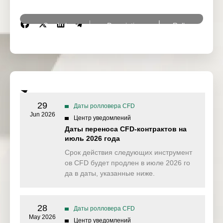
Symbol
Description
Rollover Date
EUB30Y
BUXL Futures
03 Dec 2025
EUB2Y
Schatz Futures
03 Dec 2025
EUB10Y
Bund Futures
04 Dec 2025
29
Даты ролловера CFD
EUB5Y
BOBL Futures
04 Dec 2025
Jun 2026
Центр уведомлений
Japan 225 Index
Даты переноса CFD-контрактов на
JPN225ft
09 Dec 2025
Future
июль 2026 года
Срок действия следующих инструмент
EURIBOR3M
EURIBOR Futures
12 Dec 2025
ов CFD будет продлен в июле 2026 го
да в даты, указанные ниже.
Crude Oil West
CL-OIL
12 Dec 2025
Texas Future
USDX
US Dollar Index
10 Dec 2025
28
Даты ролловера CFD
May 2026
Центр уведомлений