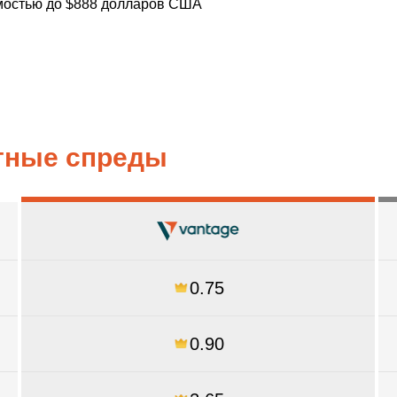
мостью до $888 долларов США
тные спреды
0.75
0.90