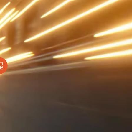
омпаний, как
Зарядитесь торговой энергией
Действуют Условия и положения.
Бонус 0,88% на прибыль
омпаний, как
Внесите депозит и торгуйте, чтобы
и Fortescue
получить бонус до $888 на дневную
прибыль*
Бонус на депозит
омпаний, как
ПОПУЛЯРНОЕ
Откройте больше возможностей с
кредитным бонусом до $30 000*
и
омпаний, как
Кешбэк за CFD на золото 24/7
P
Подключитесь, торгуйте XAUUSD247 и
зарабатывайте кешбэк с
дополнительным бонусом 20% за
торговлю в выходные дни.*
Баллы и бонусы
Получайте по одному баллу за каждые
$10 000 торгового объема по CFD и
обменивайте их на бонусы и призы.*