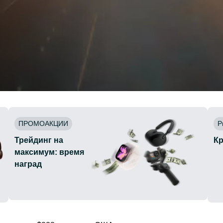
ПРОМОАКЦИИ
Р
Трейдинг на
К
максимум: время
наград