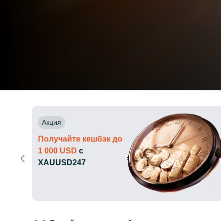
Акция
Получайте кешбэк до
1 000 USD
с
XAUUSD247