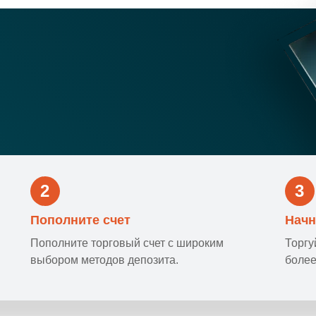
2
3
Пополните счет
Начн
Пополните торговый счет с широким
Торгу
выбором методов депозита.
более