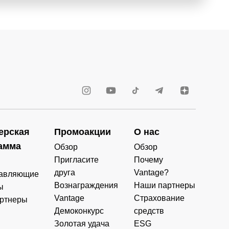
ерская
Промоакции
О нас
амма
Обзор
Обзор
Пригласите
Почему
друга
Vantage?
авляющие
Вознаграждения
Наши партнеры
ы
Vantage
Страхование
ртнеры
Демоконкурс
средств
Золотая удача
ESG