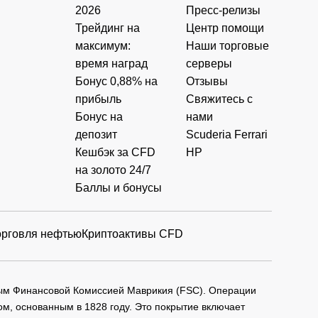
2026
Пресс-релизы
Трейдинг на
Центр помощи
максимум:
Наши торговые
время наград
серверы
Бонус 0,88% на
Отзывы
прибыль
Свяжитесь с
Бонус на
нами
депозит
Scuderia Ferrari
Кешбэк за CFD
HP
на золото 24/7
Баллы и бонусы
орговля нефтью
Криптоактивы CFD
мым Финансовой Комиссией Маврикия (FSC). Операции
м, основанным в 1828 году. Это покрытие включает