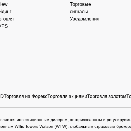
View
Торговые
йдинг
сигналы
рговля
Уведомления
VPS
FD
Торговля на Форекс
Торговля акциями
Торговля золотом
Т
 является инвестиционным дилером, авторизованным и регулируе
нным Willis Towers Watson (WTW), глобальным страховым брокеро