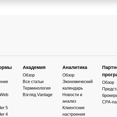
ормы
Академия
Аналитика
Партн
прогр
Обзор
Обзор
ение
Все статьи
Экономический
Обзор
Терминология
календарь
Предст
 Web
Взгляд Vantage
Новости и
брокер
анализ
CPA-па
er 5
Клиентские
er 4
настроения