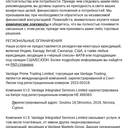
обстоятельства или потребности. Прежде чем следовать каким-либо
рекомендациям, вы должны оценить их пригодность в свете ваших
конкретных целей, финансового положения и потребностей. Мы
призываем вас при необходимости обратиться за независимой
финансовой консультацией. Пожалуйста, внимательно изучите наши
юридические документы
и убедитесь, что вы полностью понимаете
связанные с этим риски, прежде чем принимать какие-либо торговые
решения.
РЕГИОНАЛЬНЫЕ ОГРАНИЧЕНИЯ:
Наши услуги не предоставляются резидентам некоторых юрисдикций,
включая Индию, Канаду, Китай, Сингапур, США, а также любые
юрисдикции, входящие в «чёрный список» ФАТФ или подпадающие
под санкции США/ЕС/ООН. Более подробную информацию вы найдёте
на
FAQ странице
.
Vantage Prime Trading Limited, торгующая как Vantage Trading,
является международной компанией, зарегистрированной в Сент-
Люсии под регистрационным номером: 2023-00318.
Компания V.I.S. Vantage Integrated Services Limited зарегистрирована
на Кипре под регистрационным номером HE 489383.
Зарегистрированный адрес: Souliou 18,Strovolos, 2018, Nicosia,
Cyprus.
Компания V.I.S. Vantage Integrated Services Limited оказывает услуги, в
том числе платёжные, от имени других лицензированных
организаций, входящих в Vantage Markets Group. Данная организация