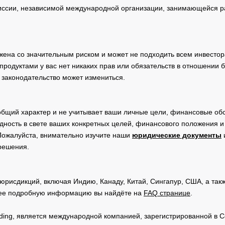
сии, независимой международной организации, занимающейся ра
жена со значительным риском и может не подходить всем инвестор
родуктами у вас нет никаких прав или обязательств в отношении 
 законодательство может измениться.
общий характер и не учитывает ваши личные цели, финансовые обс
дность в свете ваших конкретных целей, финансового положения 
Пожалуйста, внимательно изучите наши
юридические документы
 решения.
юрисдикций, включая Индию, Канаду, Китай, Сингапур, США, а та
ее подробную информацию вы найдёте на
FAQ странице
.
Trading, является международной компанией, зарегистрированной в