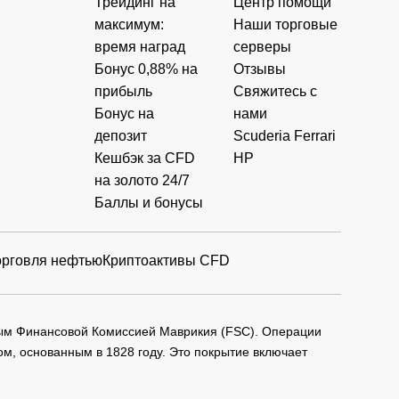
Трейдинг на
Центр помощи
максимум:
Наши торговые
время наград
серверы
Бонус 0,88% на
Отзывы
прибыль
Свяжитесь с
Бонус на
нами
депозит
Scuderia Ferrari
Кешбэк за CFD
HP
на золото 24/7
Баллы и бонусы
орговля нефтью
Криптоактивы CFD
мым Финансовой Комиссией Маврикия (FSC). Операции
м, основанным в 1828 году. Это покрытие включает