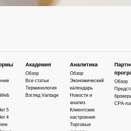
ормы
Академия
Аналитика
Партн
прогр
Обзор
Обзор
ение
Все статьи
Экономический
Обзор
Терминология
календарь
Предст
 Web
Взгляд Vantage
Новости и
брокер
анализ
CPA-па
er 5
Клиентские
er 4
настроения
View
Торговые