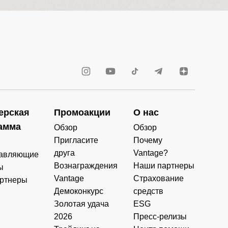
ерская
Промоакции
О нас
амма
Обзор
Обзор
Пригласите
Почему
друга
Vantage?
авляющие
Вознаграждения
Наши партнеры
ы
Vantage
Страхование
ртнеры
Демоконкурс
средств
Золотая удача
ESG
2026
Пресс-релизы