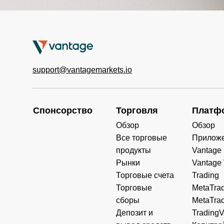
support@vantagemarkets.io
Спонсорство
Торговля
Платф
Обзор
Обзор
Все торговые
Прилож
продукты
Vantage
Рынки
Vantage
Торговые счета
Trading
Торговые
MetaTrad
сборы
MetaTrad
Депозит и
Trading