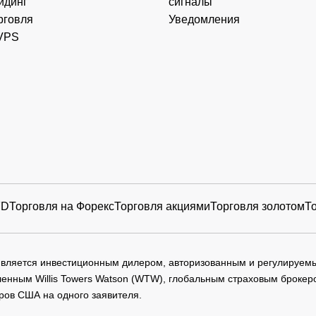
йдинг
сигналы
рговля
Уведомления
VPS
FD
Торговля на Форекс
Торговля акциями
Торговля золотом
Т
 является инвестиционным дилером, авторизованным и регулируе
нным Willis Towers Watson (WTW), глобальным страховым брокеро
ров США на одного заявителя.