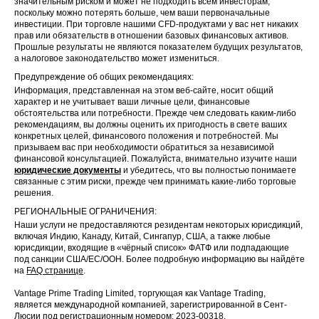
значительным риском и может не подходить всем инвесторам,
поскольку можно потерять больше, чем ваши первоначальные
инвестиции. При торговле нашими CFD-продуктами у вас нет никаких
прав или обязательств в отношении базовых финансовых активов.
Прошлые результаты не являются показателем будущих результатов,
а налоговое законодательство может измениться.
Предупреждение об общих рекомендациях:
Информация, представленная на этом веб-сайте, носит общий
характер и не учитывает ваши личные цели, финансовые
обстоятельства или потребности. Прежде чем следовать каким-либо
рекомендациям, вы должны оценить их пригодность в свете ваших
конкретных целей, финансового положения и потребностей. Мы
призываем вас при необходимости обратиться за независимой
финансовой консультацией. Пожалуйста, внимательно изучите наши
юридические документы
и убедитесь, что вы полностью понимаете
связанные с этим риски, прежде чем принимать какие-либо торговые
решения.
РЕГИОНАЛЬНЫЕ ОГРАНИЧЕНИЯ:
Наши услуги не предоставляются резидентам некоторых юрисдикций,
включая Индию, Канаду, Китай, Сингапур, США, а также любые
юрисдикции, входящие в «чёрный список» ФАТФ или подпадающие
под санкции США/ЕС/ООН. Более подробную информацию вы найдёте
на
FAQ странице
.
Vantage Prime Trading Limited, торгующая как Vantage Trading,
является международной компанией, зарегистрированной в Сент-
Люсии под регистрационным номером: 2023-00318.