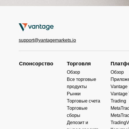
support@vantagemarkets.io
Спонсорство
Торговля
Платф
Обзор
Обзор
Все торговые
Прилож
продукты
Vantage
Рынки
Vantage
Торговые счета
Trading
Торговые
MetaTrad
сборы
MetaTrad
Депозит и
Trading