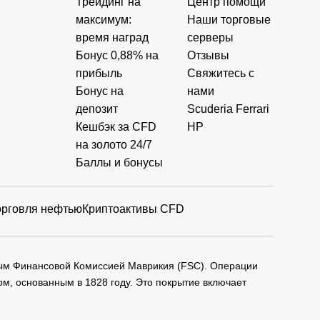
Трейдинг на
Центр помощи
максимум:
Наши торговые
время наград
серверы
Бонус 0,88% на
Отзывы
прибыль
Свяжитесь с
Бонус на
нами
депозит
Scuderia Ferrari
Кешбэк за CFD
HP
на золото 24/7
Баллы и бонусы
орговля нефтью
Криптоактивы CFD
мым Финансовой Комиссией Маврикия (FSC). Операции
м, основанным в 1828 году. Это покрытие включает