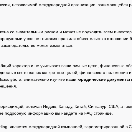
сии, независимой международной организации, занимающейся ра
жена со значительным риском и может не подходить всем инвестор
родуктами у вас нет никаких прав или обязательств в отношении 
 законодательство может измениться.
общий характер и не учитывает ваши личные цели, финансовые обс
дность в свете ваших конкретных целей, финансового положения 
Пожалуйста, внимательно изучите наши
юридические документы
 решения.
юрисдикций, включая Индию, Канаду, Китай, Сингапур, США, а та
ее подробную информацию вы найдёте на
FAQ странице
.
Trading, является международной компанией, зарегистрированной в