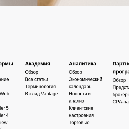
ормы
Академия
Аналитика
Партн
прогр
Обзор
Обзор
ение
Все статьи
Экономический
Обзор
Терминология
календарь
Предст
 Web
Взгляд Vantage
Новости и
брокер
анализ
CPA-па
er 5
Клиентские
er 4
настроения
View
Торговые