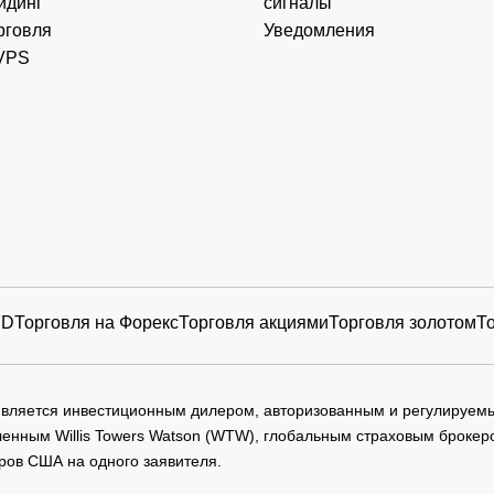
йдинг
сигналы
рговля
Уведомления
VPS
FD
Торговля на Форекс
Торговля акциями
Торговля золотом
Т
 является инвестиционным дилером, авторизованным и регулируе
нным Willis Towers Watson (WTW), глобальным страховым брокеро
ров США на одного заявителя.