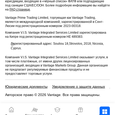
юрисдикции, входящие в «чёрный список» ФАТФ или подпадающие
под санкции США/ЕС/ООН. Более подробную информацию вы найдёте
на
FAQ странице
.
Vantage Prime Trading Limited, торгующая как Vantage Trading,
является международной компанией, зарегистрированной в Сент-
Люсии под регистрационным номером: 2023-00318.
Компания V.I.S. Vantage Integrated Services Limited зарегистрирована
на Кипре под регистрационным номером HE 489383.
Зарегистрированный адрес: Souliou 18,Strovolos, 2018, Nicosia,
Cyprus.
Компания V.I.S. Vantage Integrated Services Limited оказывает услуги, в
том числе платёжные, от имени других лицензированных
организаций, входящих в Vantage Markets Group. Данная организация
не предлагает регулируемые финансовые продукты и не
предоставляет торговые услуги.
Юридические документы
Уведомление о защите данных
По
Авторское право © 2026 Vantage. Все права защищены.