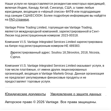
Наши услуги не предоставляются резидентам некоторых юрисдикций,
включая Индию, Канаду, Китай, Сингапур, США, а также любые
юрисдикции, входящие в «чёрный список» ФАТФ или подпадающие
под санкции США/ЕС/ООН. Более подробную информацию вы найдёте
на
FAQ странице
.
Vantage Prime Trading Limited, торгующая как Vantage Trading,
является международной компанией, зарегистрированной в Сент-
Люсии под регистрационным номером: 2023-00318.
Компания V.I.S. Vantage Integrated Services Limited зарегистрирована
на Кипре под регистрационным номером HE 489383.
Зарегистрированный адрес: Souliou 18,Strovolos, 2018, Nicosia,
Cyprus.
Компания V.I.S. Vantage Integrated Services Limited оказывает услуги, в
том числе платёжные, от имени других лицензированных
организаций, входящих в Vantage Markets Group. Данная организация
не предлагает регулируемые финансовые продукты и не
предоставляет торговые услуги.
Юридические документы
Уведомление о защите данных
По
Авторское право © 2026 Vantage. Все права защищены.