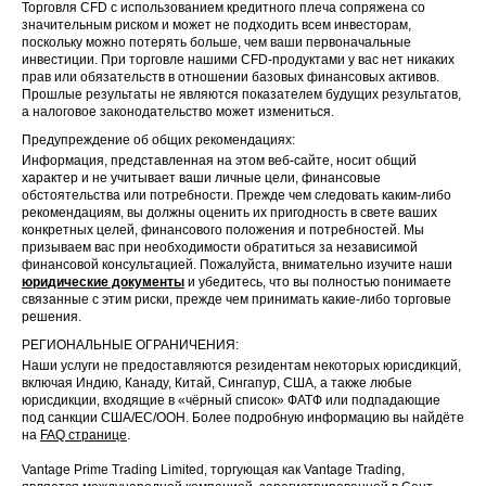
Торговля CFD с использованием кредитного плеча сопряжена со
значительным риском и может не подходить всем инвесторам,
поскольку можно потерять больше, чем ваши первоначальные
инвестиции. При торговле нашими CFD-продуктами у вас нет никаких
прав или обязательств в отношении базовых финансовых активов.
Прошлые результаты не являются показателем будущих результатов,
а налоговое законодательство может измениться.
Предупреждение об общих рекомендациях:
Информация, представленная на этом веб-сайте, носит общий
характер и не учитывает ваши личные цели, финансовые
обстоятельства или потребности. Прежде чем следовать каким-либо
рекомендациям, вы должны оценить их пригодность в свете ваших
конкретных целей, финансового положения и потребностей. Мы
призываем вас при необходимости обратиться за независимой
финансовой консультацией. Пожалуйста, внимательно изучите наши
юридические документы
и убедитесь, что вы полностью понимаете
связанные с этим риски, прежде чем принимать какие-либо торговые
решения.
РЕГИОНАЛЬНЫЕ ОГРАНИЧЕНИЯ:
Наши услуги не предоставляются резидентам некоторых юрисдикций,
включая Индию, Канаду, Китай, Сингапур, США, а также любые
юрисдикции, входящие в «чёрный список» ФАТФ или подпадающие
под санкции США/ЕС/ООН. Более подробную информацию вы найдёте
на
FAQ странице
.
Vantage Prime Trading Limited, торгующая как Vantage Trading,