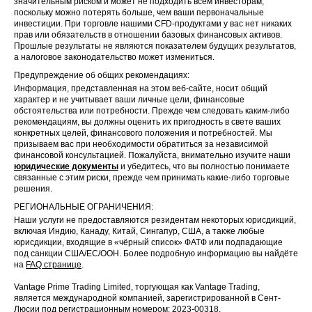
значительным риском и может не подходить всем инвесторам,
поскольку можно потерять больше, чем ваши первоначальные
инвестиции. При торговле нашими CFD-продуктами у вас нет никаких
прав или обязательств в отношении базовых финансовых активов.
Прошлые результаты не являются показателем будущих результатов,
а налоговое законодательство может измениться.
Предупреждение об общих рекомендациях:
Информация, представленная на этом веб-сайте, носит общий
характер и не учитывает ваши личные цели, финансовые
обстоятельства или потребности. Прежде чем следовать каким-либо
рекомендациям, вы должны оценить их пригодность в свете ваших
конкретных целей, финансового положения и потребностей. Мы
призываем вас при необходимости обратиться за независимой
финансовой консультацией. Пожалуйста, внимательно изучите наши
юридические документы
и убедитесь, что вы полностью понимаете
связанные с этим риски, прежде чем принимать какие-либо торговые
решения.
РЕГИОНАЛЬНЫЕ ОГРАНИЧЕНИЯ:
Наши услуги не предоставляются резидентам некоторых юрисдикций,
включая Индию, Канаду, Китай, Сингапур, США, а также любые
юрисдикции, входящие в «чёрный список» ФАТФ или подпадающие
под санкции США/ЕС/ООН. Более подробную информацию вы найдёте
на
FAQ странице
.
Vantage Prime Trading Limited, торгующая как Vantage Trading,
является международной компанией, зарегистрированной в Сент-
Люсии под регистрационным номером: 2023-00318.