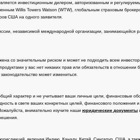
 является инвестиционным дилером, авторизованным и регулируе
нным Willis Towers Watson (WTW), глобальным страховым брокеро
ров США на одного заявителя.
сии, независимой международной организации, занимающейся ра
жена со значительным риском и может не подходить всем инвестор
родуктами у вас нет никаких прав или обязательств в отношении 
 законодательство может измениться.
общий характер и не учитывает ваши личные цели, финансовые обс
дность в свете ваших конкретных целей, финансового положения 
Пожалуйста, внимательно изучите наши
юридические документы
 решения.
юрисдикций, включая Индию, Канаду, Китай, Сингапур, США, а та