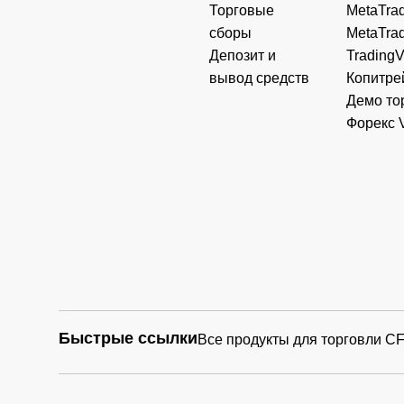
Торговые
MetaTrad
сборы
MetaTrad
Депозит и
Trading
вывод средств
Копитре
Демо то
Форекс 
Быстрые ссылки
Все продукты для торговли C