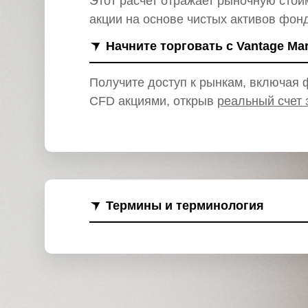
Этот расчет отражает рыночную стои
и
акции на основе чистых активов фон
Начните торговать с Vantage Ma
Получите доступ к рынкам, включая ф
CFD акциями, открыв
реальный счет 
Термины и терминология