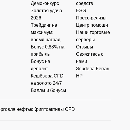
Демоконкурс
средств
Золотая удача
ESG
2026
Пресс-релизы
Трейдинг на
Центр помощи
максимум:
Наши торговые
время наград
серверы
Бонус 0,88% на
Отзывы
прибыль
Свяжитесь с
Бонус на
нами
депозит
Scuderia Ferrari
Кешбэк за CFD
HP
на золото 24/7
Баллы и бонусы
орговля нефтью
Криптоактивы CFD