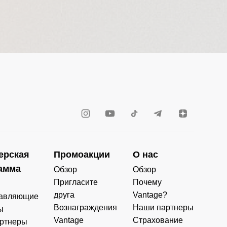
ерская
Промоакции
О нас
амма
Обзор
Обзор
Пригласите
Почему
друга
Vantage?
авляющие
Вознаграждения
Наши партнеры
ы
Vantage
Страхование
ртнеры