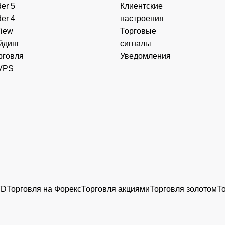
er 5
Клиентские
er 4
настроения
View
Торговые
йдинг
сигналы
рговля
Уведомления
VPS
FD
Торговля на Форекс
Торговля акциями
Торговля золотом
Т