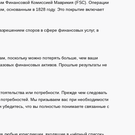
мым Финансовой Комиссией Маврикия (FSC). Операции
м, основанным в 1828 году. Это покрытие включает
зрешением споров в сфере финансовых услуг, в
ам, поскольку можно потерять больше, чем ваши
базовых финансовых активов. Прошлые результаты не
тоятельства или потребности. Прежде чем следовать
и потребностей. Мы призываем вас при необходимости
и убедитесь, что вы полностью понимаете связанные с
кже любые юрисдикции, входящие в «чёрный список»