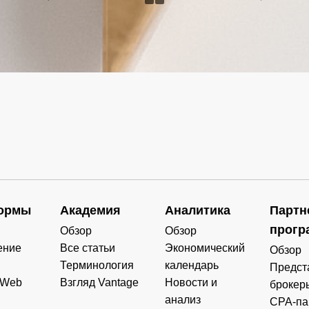
ормы
Академия
Аналитика
Партн
прогр
Обзор
Обзор
ение
Все статьи
Экономический
Обзор
Терминология
календарь
Предст
 Web
Взгляд Vantage
Новости и
брокер
анализ
CPA-па