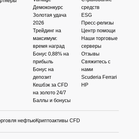
ртнеры
Демоконкурс
средств
Золотая удача
ESG
2026
Пресс-релизы
Трейдинг на
Центр помощи
максимум:
Наши торговые
время наград
серверы
Бонус 0,88% на
Отзывы
прибыль
Свяжитесь с
Бонус на
нами
депозит
Scuderia Ferrari
Кешбэк за CFD
HP
на золото 24/7
Баллы и бонусы
орговля нефтью
Криптоактивы CFD