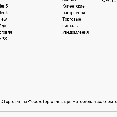
CPA-па
er 5
Клиентские
er 4
настроения
View
Торговые
йдинг
сигналы
рговля
Уведомления
VPS
FD
Торговля на Форекс
Торговля акциями
Торговля золотом
Т