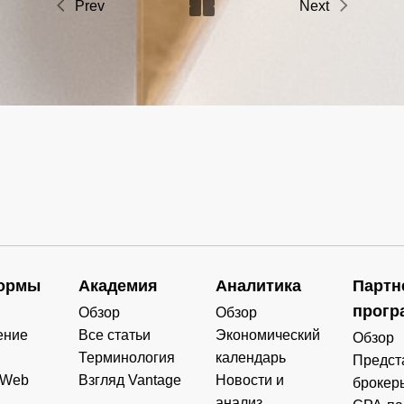
Prev
Next
ормы
Академия
Аналитика
Партн
прогр
Обзор
Обзор
ение
Все статьи
Экономический
Обзор
Терминология
календарь
Предст
 Web
Взгляд Vantage
Новости и
брокер
анализ