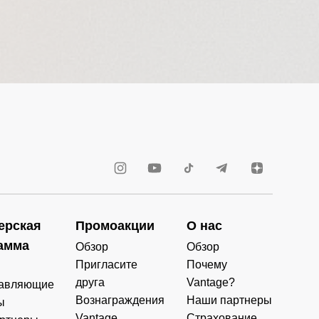
ерская
Промоакции
О нас
амма
Обзор
Обзор
Пригласите
Почему
друга
Vantage?
авляющие
Вознаграждения
Наши партнеры
ы
Vantage
Страхование