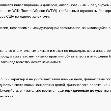
 является инвестиционным дилером, авторизованным и регулируе
нным Willis Towers Watson (WTW), глобальным страховым брокеро
ров США на одного заявителя.
сии, независимой международной организации, занимающейся ра
жена со значительным риском и может не подходить всем инвестор
родуктами у вас нет никаких прав или обязательств в отношении 
 законодательство может измениться.
общий характер и не учитывает ваши личные цели, финансовые обс
дность в свете ваших конкретных целей, финансового положения 
Пожалуйста, внимательно изучите наши
юридические документы
 решения.