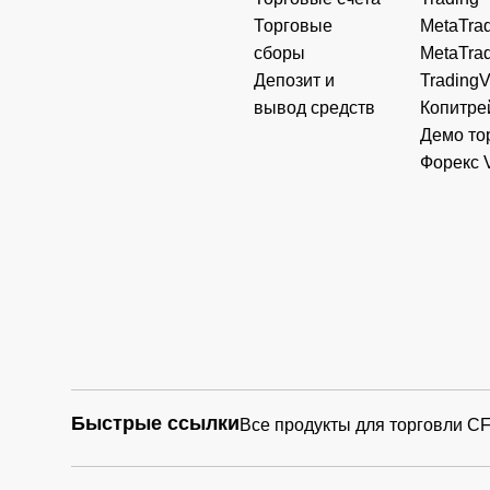
Торговые
MetaTrad
сборы
MetaTrad
Депозит и
Trading
вывод средств
Копитре
Демо то
Форекс 
Быстрые ссылки
Все продукты для торговли C