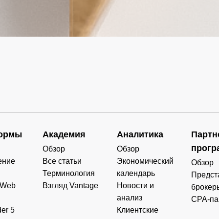
ормы
Академия
Аналитика
Партн
прогр
Обзор
Обзор
ение
Все статьи
Экономический
Обзор
Терминология
календарь
Предст
 Web
Взгляд Vantage
Новости и
брокер
анализ
CPA-па
er 5
Клиентские