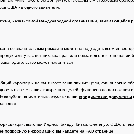
нным Willis Towers Watson (WTW), глобальным страховым брокеро
ров США на одного заявителя.
сии, независимой международной организации, занимающейся ра
жена со значительным риском и может не подходить всем инвестор
родуктами у вас нет никаких прав или обязательств в отношении 
 законодательство может измениться.
общий характер и не учитывает ваши личные цели, финансовые обс
дность в свете ваших конкретных целей, финансового положения 
Пожалуйста, внимательно изучите наши
юридические документы
 решения.
юрисдикций, включая Индию, Канаду, Китай, Сингапур, США, а та
ее подробную информацию вы найдёте на
FAQ странице
.