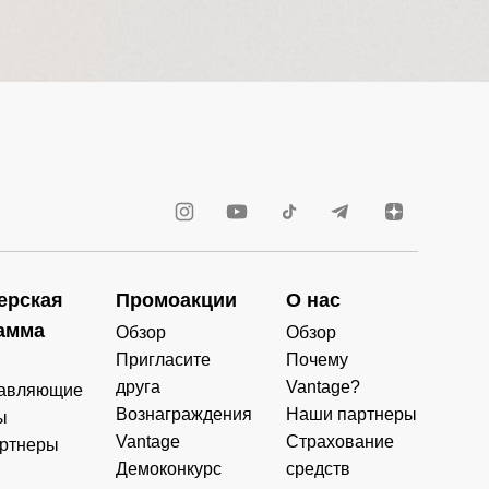
ерская
Промоакции
О нас
амма
Обзор
Обзор
Пригласите
Почему
друга
Vantage?
авляющие
Вознаграждения
Наши партнеры
ы
Vantage
Страхование
ртнеры
Демоконкурс
средств