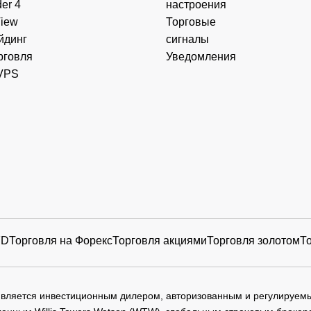
er 4
настроения
View
Торговые
йдинг
сигналы
рговля
Уведомления
VPS
FD
Торговля на Форекс
Торговля акциями
Торговля золотом
Т
 является инвестиционным дилером, авторизованным и регулируе