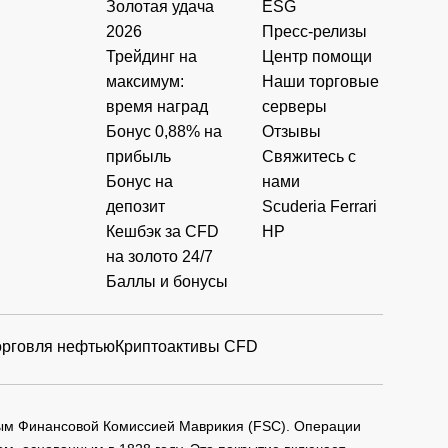
Золотая удача
ESG
2026
Пресс-релизы
Трейдинг на
Центр помощи
максимум:
Наши торговые
время наград
серверы
Бонус 0,88% на
Отзывы
прибыль
Свяжитесь с
Бонус на
нами
депозит
Scuderia Ferrari
Кешбэк за CFD
HP
на золото 24/7
Баллы и бонусы
орговля нефтью
Криптоактивы CFD
мым Финансовой Комиссией Маврикия (FSC). Операции