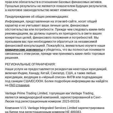
прав или обязательств в отношении базовых финансовых активов.
Прошлые результаты не являются показателем будущих результатов,
а налоговое законодательство может измениться.
Предупреждение об общих рекомендациях:
Информация, представленная на этом веб-сайте, носит общий
характер и не учитывает ваши личные цели, финансовые
обстоятельства или потребности. Прежде чем следовать каким-либо
рекомендациям, вы должны оценить их пригодность в свете ваших
конкретных целей, финансового положения и потребностей. Мы
призываем вас при необходимости обратиться за независимой
финансовой консультацией. Пожалуйста, внимательно изучите наши
юридические документы
и убедитесь, что вы полностью понимаете
связанные с этим риски, прежде чем принимать какие-либо торговые
решения.
РЕГИОНАЛЬНЫЕ ОГРАНИЧЕНИЯ:
Наши услуги не предоставляются резидентам некоторых юрисдикций,
включая Индию, Канаду, Китай, Сингапур, США, а также любые
юрисдикции, входящие в «чёрный список» ФАТФ или подпадающие
под санкции США/ЕС/ООН. Более подробную информацию вы найдёте
на
FAQ странице
.
Vantage Prime Trading Limited, торгующая как Vantage Trading,
является международной компанией, зарегистрированной в Сент-
Люсии под регистрационным номером: 2023-00318.
Компания V.I.S. Vantage Integrated Services Limited зарегистрирована
на Кипре под регистрационным номером HE 489383.