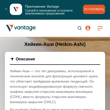
Приложение Vantage
УСТАНОВИТЬ
Скачайте приложение и получите 
эксклюзивные предложения
Хейкин-Аши (Heikin-Ashi)
Описание
Хейкин-Аши — это тип диаграммы, используемый в
техническом анализе для фильтрации ценового шума,
что облегчает трейдерам выявление тенденций. Он
использует модифицированную формулу свечного
графика закрытия-открытия-максимума-минимума
(COHL) вместо формулы открытия-максимума-
минимума-закрытия (OHLC).
На графике Хейкин-Аши свечи восходящего тренда