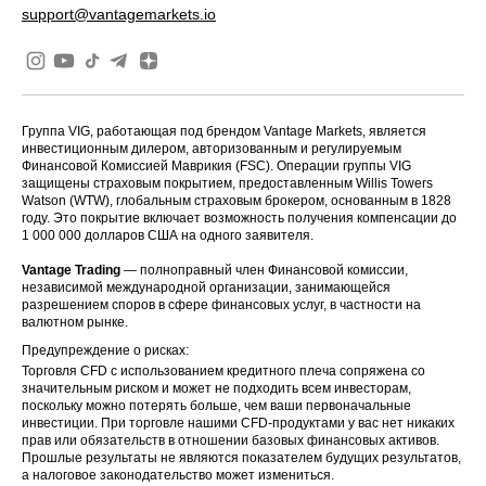
support@vantagemarkets.io
Группа VIG, работающая под брендом Vantage Markets, является
инвестиционным дилером, авторизованным и регулируемым
Финансовой Комиссией Маврикия (FSC). Операции группы VIG
защищены страховым покрытием, предоставленным Willis Towers
Watson (WTW), глобальным страховым брокером, основанным в 1828
году. Это покрытие включает возможность получения компенсации до
1 000 000 долларов США на одного заявителя.
Vantage Trading
— полноправный член Финансовой комиссии,
независимой международной организации, занимающейся
разрешением споров в сфере финансовых услуг, в частности на
валютном рынке.
Предупреждение о рисках:
Торговля CFD с использованием кредитного плеча сопряжена со
значительным риском и может не подходить всем инвесторам,
поскольку можно потерять больше, чем ваши первоначальные
инвестиции. При торговле нашими CFD-продуктами у вас нет никаких
прав или обязательств в отношении базовых финансовых активов.
Прошлые результаты не являются показателем будущих результатов,
а налоговое законодательство может измениться.