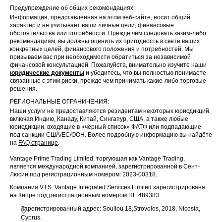
Предупреждение об общих рекомендациях:
Информация, представленная на этом веб-сайте, носит общий
характер и не учитывает ваши личные цели, финансовые
обстоятельства или потребности. Прежде чем следовать каким-либо
рекомендациям, вы должны оценить их пригодность в свете ваших
конкретных целей, финансового положения и потребностей. Мы
призываем вас при необходимости обратиться за независимой
финансовой консультацией. Пожалуйста, внимательно изучите наши
юридические документы
и убедитесь, что вы полностью понимаете
связанные с этим риски, прежде чем принимать какие-либо торговые
решения.
РЕГИОНАЛЬНЫЕ ОГРАНИЧЕНИЯ:
Наши услуги не предоставляются резидентам некоторых юрисдикций,
включая Индию, Канаду, Китай, Сингапур, США, а также любые
юрисдикции, входящие в «чёрный список» ФАТФ или подпадающие
под санкции США/ЕС/ООН. Более подробную информацию вы найдёте
на
FAQ странице
.
Vantage Prime Trading Limited, торгующая как Vantage Trading,
является международной компанией, зарегистрированной в Сент-
Люсии под регистрационным номером: 2023-00318.
Компания V.I.S. Vantage Integrated Services Limited зарегистрирована
на Кипре под регистрационным номером HE 489383.
Зарегистрированный адрес: Souliou 18,Strovolos, 2018, Nicosia,
Cyprus.