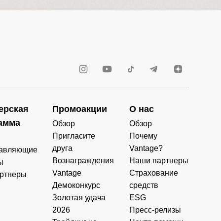
ерская
Промоакции
О нас
амма
Обзор
Обзор
Пригласите
Почему
друга
Vantage?
авляющие
Вознаграждения
Наши партнеры
ы
Vantage
Страхование
ртнеры
Демоконкурс
средств
Золотая удача
ESG
2026
Пресс-релизы