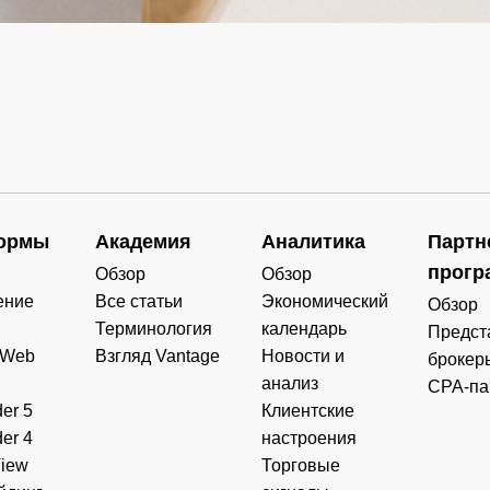
ормы
Академия
Аналитика
Партн
прогр
Обзор
Обзор
ение
Все статьи
Экономический
Обзор
Терминология
календарь
Предст
 Web
Взгляд Vantage
Новости и
брокер
анализ
CPA-па
er 5
Клиентские
er 4
настроения
View
Торговые