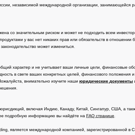
сии, независимой международной организации, занимающейся ра
жена со значительным риском и может не подходить всем инвестор
родуктами у вас нет никаких прав или обязательств в отношении 
 законодательство может измениться.
общий характер и не учитывает ваши личные цели, финансовые обс
дность в свете ваших конкретных целей, финансового положения 
Пожалуйста, внимательно изучите наши
юридические документы
 решения.
юрисдикций, включая Индию, Канаду, Китай, Сингапур, США, а та
ее подробную информацию вы найдёте на
FAQ странице
.
Trading, является международной компанией, зарегистрированной в