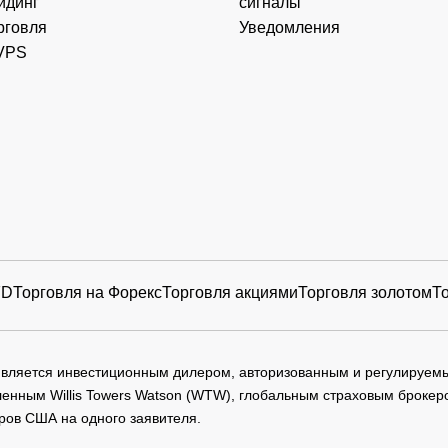
йдинг
сигналы
рговля
Уведомления
VPS
FD
Торговля на Форекс
Торговля акциями
Торговля золотом
Т
 является инвестиционным дилером, авторизованным и регулируе
нным Willis Towers Watson (WTW), глобальным страховым брокеро
ров США на одного заявителя.