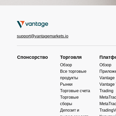
support@vantagemarkets.io
Спонсорство
Торговля
Платф
Обзор
Обзор
Все торговые
Прилож
продукты
Vantage
Рынки
Vantage
Торговые счета
Trading
Торговые
MetaTrad
сборы
MetaTrad
Депозит и
Trading