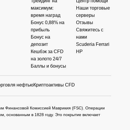
Трейдинг на
Центр помощи
максимум:
Наши торговые
время наград
серверы
Бонус 0,88% на
Отзывы
прибыль
Свяжитесь с
Бонус на
нами
депозит
Scuderia Ferrari
Кешбэк за CFD
HP
на золото 24/7
Баллы и бонусы
орговля нефтью
Криптоактивы CFD
мым Финансовой Комиссией Маврикия (FSC). Операции
м, основанным в 1828 году. Это покрытие включает