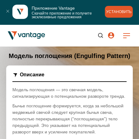
Приложение Vantage
УСТАНОВИТЬ
Скачайте приложение и получите 
эксклюзивные предложения
Модель поглощения (Engulfing Pattern)
Описание
Модель поглощения — это свечная модель,
сигнализирующая о потенциальном развороте тренда.
Бычье поглощение формируется, когда за небольшой
медвежьей свечой следует крупная бычья свеча,
полностью перекрывающая (“поглощающая”) тело
предыдущей. Это указывает на потенциальный
разворот вверх и усиление покупателей.