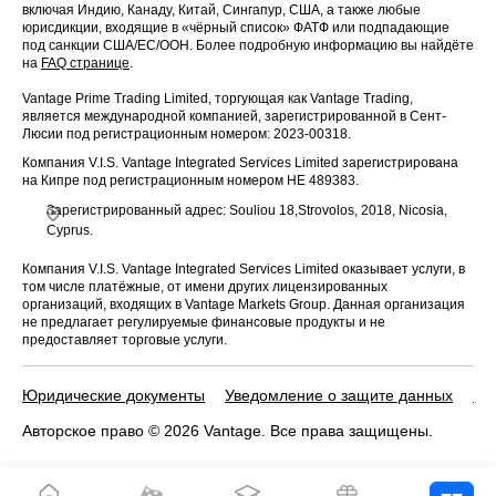
включая Индию, Канаду, Китай, Сингапур, США, а также любые
юрисдикции, входящие в «чёрный список» ФАТФ или подпадающие
под санкции США/ЕС/ООН. Более подробную информацию вы найдёте
на
FAQ странице
.
Vantage Prime Trading Limited, торгующая как Vantage Trading,
является международной компанией, зарегистрированной в Сент-
Люсии под регистрационным номером: 2023-00318.
Компания V.I.S. Vantage Integrated Services Limited зарегистрирована
на Кипре под регистрационным номером HE 489383.
Зарегистрированный адрес: Souliou 18,Strovolos, 2018, Nicosia,
Cyprus.
Компания V.I.S. Vantage Integrated Services Limited оказывает услуги, в
том числе платёжные, от имени других лицензированных
организаций, входящих в Vantage Markets Group. Данная организация
не предлагает регулируемые финансовые продукты и не
предоставляет торговые услуги.
Юридические документы
Уведомление о защите данных
По
Авторское право © 2026 Vantage. Все права защищены.