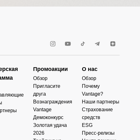
ерская
Промоакции
О нас
амма
Обзор
Обзор
Пригласите
Почему
друга
Vantage?
авляющие
Вознаграждения
Наши партнеры
ы
Vantage
Страхование
ртнеры
Демоконкурс
средств
Золотая удача
ESG
2026
Пресс-релизы