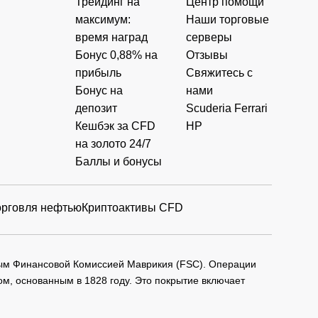
Трейдинг на
Центр помощи
максимум:
Наши торговые
время наград
серверы
Бонус 0,88% на
Отзывы
прибыль
Свяжитесь с
Бонус на
нами
депозит
Scuderia Ferrari
Кешбэк за CFD
HP
на золото 24/7
Баллы и бонусы
орговля нефтью
Криптоактивы CFD
мым Финансовой Комиссией Маврикия (FSC). Операции
м, основанным в 1828 году. Это покрытие включает