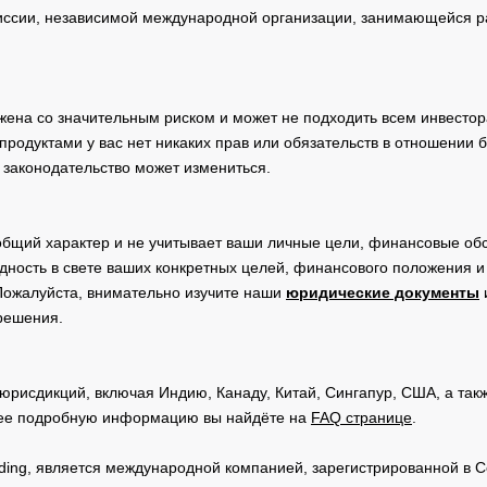
сии, независимой международной организации, занимающейся ра
жена со значительным риском и может не подходить всем инвестор
родуктами у вас нет никаких прав или обязательств в отношении 
 законодательство может измениться.
общий характер и не учитывает ваши личные цели, финансовые обс
дность в свете ваших конкретных целей, финансового положения 
Пожалуйста, внимательно изучите наши
юридические документы
 решения.
юрисдикций, включая Индию, Канаду, Китай, Сингапур, США, а та
ее подробную информацию вы найдёте на
FAQ странице
.
Trading, является международной компанией, зарегистрированной в