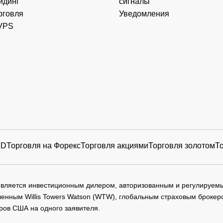
йдинг
сигналы
рговля
Уведомления
VPS
FD
Торговля на Форекс
Торговля акциями
Торговля золотом
Т
 является инвестиционным дилером, авторизованным и регулируе
нным Willis Towers Watson (WTW), глобальным страховым брокеро
ров США на одного заявителя.