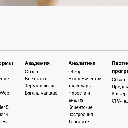
ормы
Академия
Аналитика
Партн
прогр
Обзор
Обзор
ение
Все статьи
Экономический
Обзор
Терминология
календарь
Предст
 Web
Взгляд Vantage
Новости и
брокер
анализ
CPA-па
er 5
Клиентские
er 4
настроения
View
Торговые