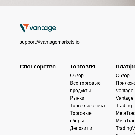
support@vantagemarkets.io
Спонсорство
Торговля
Платф
Обзор
Обзор
Все торговые
Прилож
продукты
Vantage
Рынки
Vantage
Торговые счета
Trading
Торговые
MetaTrad
сборы
MetaTrad
Депозит и
Trading