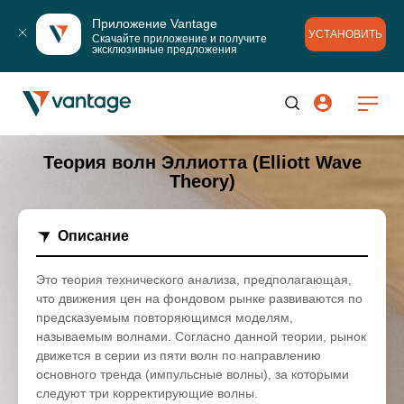
Приложение Vantage
УСТАНОВИТЬ
Скачайте приложение и получите 
эксклюзивные предложения
Теория волн Эллиотта (Elliott Wave
Theory)
Описание
Это теория технического анализа, предполагающая,
что движения цен на фондовом рынке развиваются по
предсказуемым повторяющимся моделям,
называемым волнами. Согласно данной теории, рынок
движется в серии из пяти волн по направлению
основного тренда (импульсные волны), за которыми
следуют три корректирующие волны.