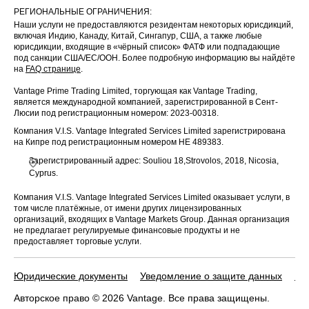
РЕГИОНАЛЬНЫЕ ОГРАНИЧЕНИЯ:
Наши услуги не предоставляются резидентам некоторых юрисдикций,
включая Индию, Канаду, Китай, Сингапур, США, а также любые
юрисдикции, входящие в «чёрный список» ФАТФ или подпадающие
под санкции США/ЕС/ООН. Более подробную информацию вы найдёте
на
FAQ странице
.
Vantage Prime Trading Limited, торгующая как Vantage Trading,
является международной компанией, зарегистрированной в Сент-
Люсии под регистрационным номером: 2023-00318.
Компания V.I.S. Vantage Integrated Services Limited зарегистрирована
на Кипре под регистрационным номером HE 489383.
Зарегистрированный адрес: Souliou 18,Strovolos, 2018, Nicosia,
Cyprus.
Компания V.I.S. Vantage Integrated Services Limited оказывает услуги, в
том числе платёжные, от имени других лицензированных
организаций, входящих в Vantage Markets Group. Данная организация
не предлагает регулируемые финансовые продукты и не
предоставляет торговые услуги.
Юридические документы
Уведомление о защите данных
По
Авторское право © 2026 Vantage. Все права защищены.