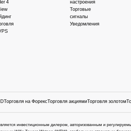
er 4
настроения
View
Торговые
йдинг
сигналы
рговля
Уведомления
VPS
FD
Торговля на Форекс
Торговля акциями
Торговля золотом
Т
 является инвестиционным дилером, авторизованным и регулируе