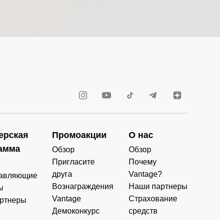
ерская
Промоакции
О нас
амма
Обзор
Обзор
Пригласите
Почему
друга
Vantage?
авляющие
Вознаграждения
Наши партнеры
ы
Vantage
Страхование
ртнеры
Демоконкурс
средств