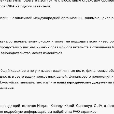
нным Willis Towers Watson (WTW), глобальным страховым брокеро
ров США на одного заявителя.
сии, независимой международной организации, занимающейся ра
жена со значительным риском и может не подходить всем инвестор
родуктами у вас нет никаких прав или обязательств в отношении 
 законодательство может измениться.
общий характер и не учитывает ваши личные цели, финансовые обс
дность в свете ваших конкретных целей, финансового положения 
Пожалуйста, внимательно изучите наши
юридические документы
 решения.
юрисдикций, включая Индию, Канаду, Китай, Сингапур, США, а та
ее подробную информацию вы найдёте на
FAQ странице
.