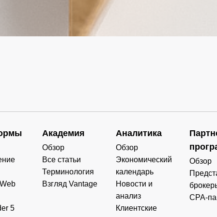
ормы
Академия
Аналитика
Партн
прогр
Обзор
Обзор
ение
Все статьи
Экономический
Обзор
Терминология
календарь
Предст
 Web
Взгляд Vantage
Новости и
брокер
анализ
CPA-па
er 5
Клиентские