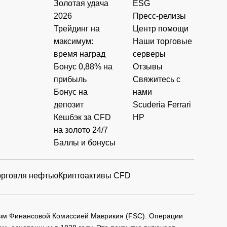
Золотая удача
ESG
2026
Пресс-релизы
Трейдинг на
Центр помощи
максимум:
Наши торговые
время наград
серверы
Бонус 0,88% на
Отзывы
прибыль
Свяжитесь с
Бонус на
нами
депозит
Scuderia Ferrari
Кешбэк за CFD
HP
на золото 24/7
Баллы и бонусы
орговля нефтью
Криптоактивы CFD
мым Финансовой Комиссией Маврикия (FSC). Операции