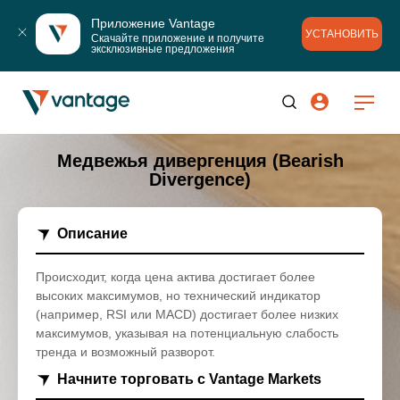
Приложение Vantage
УСТАНОВИТЬ
Скачайте приложение и получите 
эксклюзивные предложения
Медвежья дивергенция (Bearish
Divergence)
Описание
Происходит, когда цена актива достигает более
высоких максимумов, но технический индикатор
(например, RSI или MACD) достигает более низких
максимумов, указывая на потенциальную слабость
тренда и возможный разворот.
Начните торговать с Vantage Markets