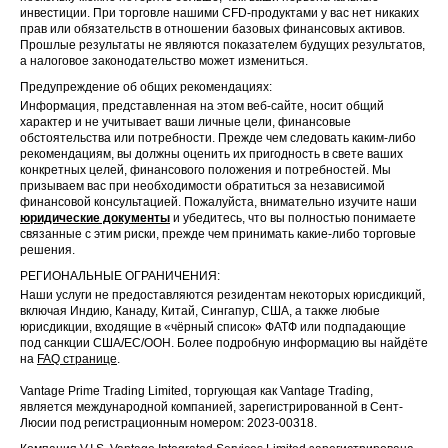
инвестиции. При торговле нашими CFD-продуктами у вас нет никаких
прав или обязательств в отношении базовых финансовых активов.
Прошлые результаты не являются показателем будущих результатов,
а налоговое законодательство может измениться.
Предупреждение об общих рекомендациях:
Информация, представленная на этом веб-сайте, носит общий
характер и не учитывает ваши личные цели, финансовые
обстоятельства или потребности. Прежде чем следовать каким-либо
рекомендациям, вы должны оценить их пригодность в свете ваших
конкретных целей, финансового положения и потребностей. Мы
призываем вас при необходимости обратиться за независимой
финансовой консультацией. Пожалуйста, внимательно изучите наши
юридические документы
и убедитесь, что вы полностью понимаете
связанные с этим риски, прежде чем принимать какие-либо торговые
решения.
РЕГИОНАЛЬНЫЕ ОГРАНИЧЕНИЯ:
Наши услуги не предоставляются резидентам некоторых юрисдикций,
включая Индию, Канаду, Китай, Сингапур, США, а также любые
юрисдикции, входящие в «чёрный список» ФАТФ или подпадающие
под санкции США/ЕС/ООН. Более подробную информацию вы найдёте
на
FAQ странице
.
Vantage Prime Trading Limited, торгующая как Vantage Trading,
является международной компанией, зарегистрированной в Сент-
Люсии под регистрационным номером: 2023-00318.