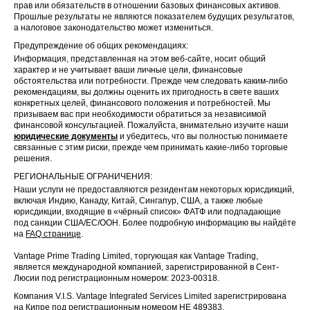
прав или обязательств в отношении базовых финансовых активов.
Прошлые результаты не являются показателем будущих результатов,
а налоговое законодательство может измениться.
Предупреждение об общих рекомендациях:
Информация, представленная на этом веб-сайте, носит общий
характер и не учитывает ваши личные цели, финансовые
обстоятельства или потребности. Прежде чем следовать каким-либо
рекомендациям, вы должны оценить их пригодность в свете ваших
конкретных целей, финансового положения и потребностей. Мы
призываем вас при необходимости обратиться за независимой
финансовой консультацией. Пожалуйста, внимательно изучите наши
юридические документы
и убедитесь, что вы полностью понимаете
связанные с этим риски, прежде чем принимать какие-либо торговые
решения.
РЕГИОНАЛЬНЫЕ ОГРАНИЧЕНИЯ:
Наши услуги не предоставляются резидентам некоторых юрисдикций,
включая Индию, Канаду, Китай, Сингапур, США, а также любые
юрисдикции, входящие в «чёрный список» ФАТФ или подпадающие
под санкции США/ЕС/ООН. Более подробную информацию вы найдёте
на
FAQ странице
.
Vantage Prime Trading Limited, торгующая как Vantage Trading,
является международной компанией, зарегистрированной в Сент-
Люсии под регистрационным номером: 2023-00318.
Компания V.I.S. Vantage Integrated Services Limited зарегистрирована
на Кипре под регистрационным номером HE 489383.