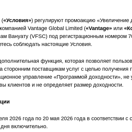
Уведомления
 снятия средств с вашего счета
Торгуйте акциями таких к
TradingView
Оставайтесь в курсе последних
Apple, Tesla и Nvidia
новостей о продуктах
Торгуйте с умом на ведущей мировой
Акции Австралии
платформе для построения графиков
 (
«Условия»
) регулируют промоакцию «Увеличение
Торгуйте акциями таких к
Копитрейдинг
Commonwealth Bank, BHP 
ПОПУЛЯРНОЕ
компанией Vantage Global Limited (
«Vantage»
или
«К
Копируйте, торгуйте и зарабатывайте в
Акции ЕС
одно касание
ам Вануату (VFSC) под регистрационным номером 7
Торгуйте акциями таких к
етесь соблюдать настоящие Условия.
Heineken, LVMH и Adidas
Демо торговля
Практикуйтесь в торговле и тестируйте
Акции Великобритани
стратегий с помощью виртуальных
Торгуйте акциями таких к
средств
дополнительная функция, которая позволяет польз
AstraZeneca, Unilever и B
а сторонним поставщикам услуг с целью получения 
Форекс VPS
Безопасный внешний сервер для
ционное управление «Программой доходности», не 
бесперебойной торговли
тивы клиентов и не определяет размер доходности.
кции
ля 2026 года по 20 мая 2026 года в соответствии с
а дня включительно.