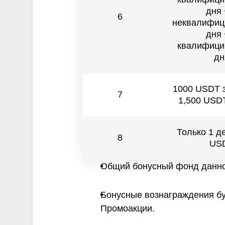
дня 
6
неквалифиц
дня 
квалифици
дн
1000 USDT з
7
1,500 USDT
Только 1 д
8
US
Общий бонусный фонд данной
Бонусные вознаграждения буд
Промоакции.