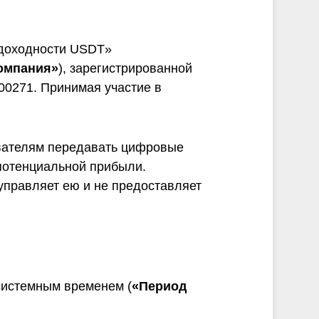
омпаний, как
 доходности USDT»
омпаний, как
и Fortescue
омпания»
), зарегистрированной
00271. Принимая участие в
омпаний, как
и
омпаний, как
ователям передавать цифровые
P
потенциальной прибыли.
управляет ею и не предоставляет
 системным временем (
«Период