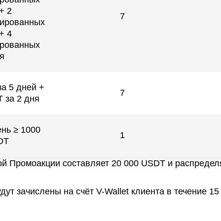
+ 2
7
ированных
+ 4
рованных
я
а 5 дней +
7
 за 2 дня
ень ≥ 1000
1
DT
 Промоакции составляет 20 000 USDT и распределя
ут зачислены на счёт V-Wallet клиента в течение 15