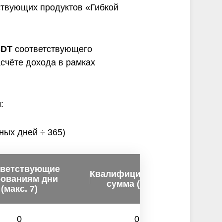
ствующих продуктов «Гибкой
SDT
соответствующего
счёте дохода в рамках
:
ных дней ÷ 365)
ветствующие
Квалифицированная
бованиям дни
сумма (USDT)
в
(макс. 7)
0
0