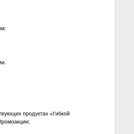
ям:
ии.
ствующих продуктах «Гибкой
Промоакции;