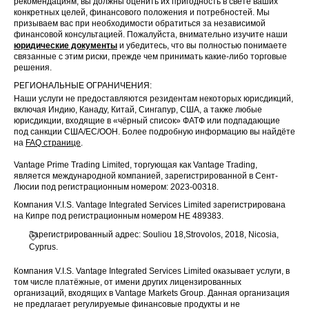
рекомендациям, вы должны оценить их пригодность в свете ваших
конкретных целей, финансового положения и потребностей. Мы
призываем вас при необходимости обратиться за независимой
финансовой консультацией. Пожалуйста, внимательно изучите наши
юридические документы
и убедитесь, что вы полностью понимаете
связанные с этим риски, прежде чем принимать какие-либо торговые
решения.
РЕГИОНАЛЬНЫЕ ОГРАНИЧЕНИЯ:
Наши услуги не предоставляются резидентам некоторых юрисдикций,
включая Индию, Канаду, Китай, Сингапур, США, а также любые
юрисдикции, входящие в «чёрный список» ФАТФ или подпадающие
под санкции США/ЕС/ООН. Более подробную информацию вы найдёте
на
FAQ странице
.
Vantage Prime Trading Limited, торгующая как Vantage Trading,
является международной компанией, зарегистрированной в Сент-
Люсии под регистрационным номером: 2023-00318.
Компания V.I.S. Vantage Integrated Services Limited зарегистрирована
на Кипре под регистрационным номером HE 489383.
Зарегистрированный адрес: Souliou 18,Strovolos, 2018, Nicosia,
Cyprus.
Компания V.I.S. Vantage Integrated Services Limited оказывает услуги, в
том числе платёжные, от имени других лицензированных
организаций, входящих в Vantage Markets Group. Данная организация
не предлагает регулируемые финансовые продукты и не