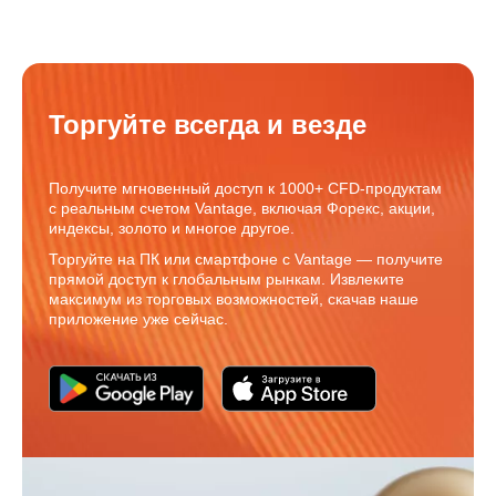
Торгуйте всегда и везде
Получите мгновенный доступ к 1000+ CFD-продуктам
с реальным счетом Vantage, включая Форекс, акции,
индексы, золото и многое другое.
Торгуйте на ПК или смартфоне с Vantage — получите
прямой доступ к глобальным рынкам. Извлеките
максимум из торговых возможностей, скачав наше
приложение уже сейчас.