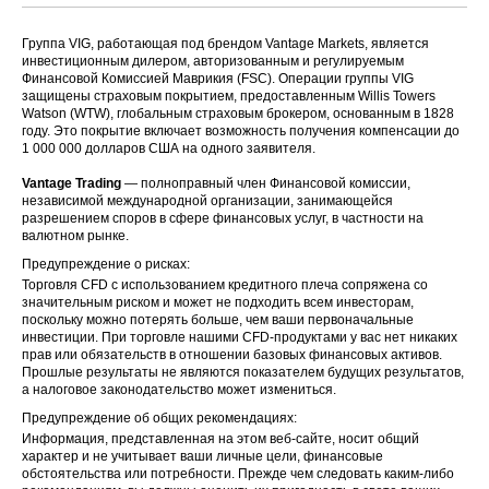
Группа VIG, работающая под брендом Vantage Markets, является
инвестиционным дилером, авторизованным и регулируемым
Финансовой Комиссией Маврикия (FSC). Операции группы VIG
защищены страховым покрытием, предоставленным Willis Towers
Watson (WTW), глобальным страховым брокером, основанным в 1828
году. Это покрытие включает возможность получения компенсации до
1 000 000 долларов США на одного заявителя.
Vantage Trading
— полноправный член Финансовой комиссии,
независимой международной организации, занимающейся
разрешением споров в сфере финансовых услуг, в частности на
валютном рынке.
Предупреждение о рисках:
Торговля CFD с использованием кредитного плеча сопряжена со
значительным риском и может не подходить всем инвесторам,
поскольку можно потерять больше, чем ваши первоначальные
инвестиции. При торговле нашими CFD-продуктами у вас нет никаких
прав или обязательств в отношении базовых финансовых активов.
Прошлые результаты не являются показателем будущих результатов,
а налоговое законодательство может измениться.
Предупреждение об общих рекомендациях:
Информация, представленная на этом веб-сайте, носит общий
характер и не учитывает ваши личные цели, финансовые
обстоятельства или потребности. Прежде чем следовать каким-либо