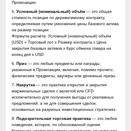
Промоакции.
5.
Условный (номинальный) объём
— это общая
стоимость позиции по деривативному контракту,
определяемая путем умножения цены базового актива
на размер позиции.
Формула расчёта: Условный (номинальный) объём
(USD) = Торговый лот х Размер контракта х Цена
закрытия базовых активов х Курс обмена товара на
конец дня к USD.
6.
Приз
— это любые предметы или награды,
указанные в Промоакции, включая, помимо прочего,
физические предметы, ваучеры или денежные призы.
7.
Накрутка
— это практика открытия и закрытия
маржинальных сделок с валютой или CFD
исключительно для получения выгоды от рекламных
предложений, а не для совершения сделок,
основанных на разумных инвестиционных стратегиях.
8.
Подозрительная торговая практика
— это любое
поведение, которое, по обоснованной оценке
Компании, ставит под угрозу целостность ее услуг или