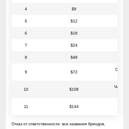
4
$9
К
5
$12
К
6
$18
К
7
$24
К
8
$48
Ке
Стабил
9
$72
Часы Ap
10
$108
Alu
Нау
11
$144
Отказ от ответственности: все названия брендов,