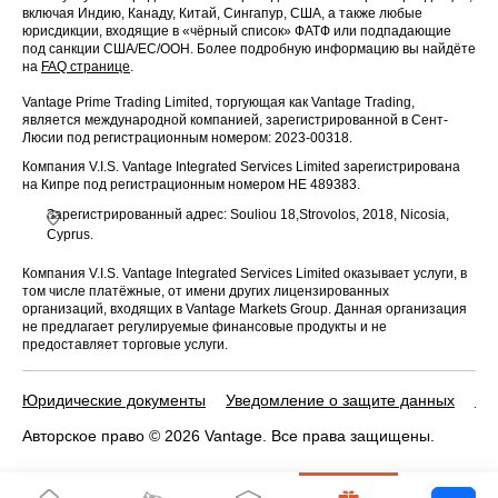
включая Индию, Канаду, Китай, Сингапур, США, а также любые
юрисдикции, входящие в «чёрный список» ФАТФ или подпадающие
под санкции США/ЕС/ООН. Более подробную информацию вы найдёте
на
FAQ странице
.
Vantage Prime Trading Limited, торгующая как Vantage Trading,
является международной компанией, зарегистрированной в Сент-
Люсии под регистрационным номером: 2023-00318.
Компания V.I.S. Vantage Integrated Services Limited зарегистрирована
на Кипре под регистрационным номером HE 489383.
Зарегистрированный адрес: Souliou 18,Strovolos, 2018, Nicosia,
Cyprus.
Компания V.I.S. Vantage Integrated Services Limited оказывает услуги, в
том числе платёжные, от имени других лицензированных
организаций, входящих в Vantage Markets Group. Данная организация
не предлагает регулируемые финансовые продукты и не
предоставляет торговые услуги.
Юридические документы
Уведомление о защите данных
По
Авторское право © 2026 Vantage. Все права защищены.