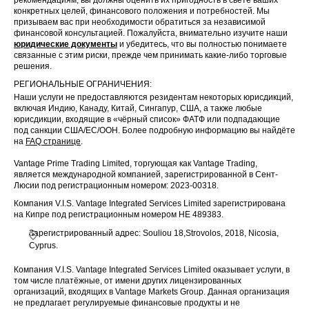
рекомендациям, вы должны оценить их пригодность в свете ваших
конкретных целей, финансового положения и потребностей. Мы
призываем вас при необходимости обратиться за независимой
финансовой консультацией. Пожалуйста, внимательно изучите наши
юридические документы
и убедитесь, что вы полностью понимаете
связанные с этим риски, прежде чем принимать какие-либо торговые
решения.
РЕГИОНАЛЬНЫЕ ОГРАНИЧЕНИЯ:
Наши услуги не предоставляются резидентам некоторых юрисдикций,
включая Индию, Канаду, Китай, Сингапур, США, а также любые
юрисдикции, входящие в «чёрный список» ФАТФ или подпадающие
под санкции США/ЕС/ООН. Более подробную информацию вы найдёте
на
FAQ странице
.
Vantage Prime Trading Limited, торгующая как Vantage Trading,
является международной компанией, зарегистрированной в Сент-
Люсии под регистрационным номером: 2023-00318.
Компания V.I.S. Vantage Integrated Services Limited зарегистрирована
на Кипре под регистрационным номером HE 489383.
Зарегистрированный адрес: Souliou 18,Strovolos, 2018, Nicosia,
Cyprus.
Компания V.I.S. Vantage Integrated Services Limited оказывает услуги, в
том числе платёжные, от имени других лицензированных
организаций, входящих в Vantage Markets Group. Данная организация
не предлагает регулируемые финансовые продукты и не