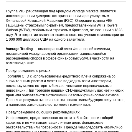
Группа VIG, работающая под брендом Vantage Markets, является
инвестиционным дилером, авторизованным и регулируемым
Финансовой Комиссией Маврикия (FSC). Операции группы VIG
защищены страховым покрытием, предоставленным Willis Towers
Watson (WTW), глобальным страховым брокером, основанным в 1828
году. Это покрытие включает возможность получения компенсации до
1 000 000 долларов США на одного заявителя.
Vantage Trading
— полноправный член Финансовой комиссии,
независимой международной организации, занимающейся
разрешением споров в сфере финансовых услуг, в частности на
валютном рынке.
Предупреждение о рисках:
Торговля CFD с использованием кредитного плеча сопряжена со
значительным риском и может не подходить всем инвесторам,
поскольку можно потерять больше, чем ваши первоначальные
инвестиции. При торговле нашими CFD-продуктами у вас нет никаких
прав или обязательств в отношении базовых финансовых активов.
Прошлые результаты не являются показателем будущих результатов,
а налоговое законодательство может измениться.
Предупреждение об общих рекомендациях:
Информация, представленная на этом веб-сайте, носит общий
характер и не учитывает ваши личные цели, финансовые
обстоятельства или потребности. Прежде чем следовать каким-либо