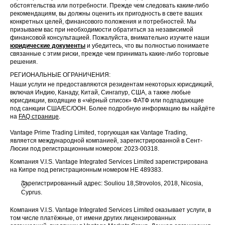
обстоятельства или потребности. Прежде чем следовать каким-либо
рекомендациям, вы должны оценить их пригодность в свете ваших
конкретных целей, финансового положения и потребностей. Мы
призываем вас при необходимости обратиться за независимой
финансовой консультацией. Пожалуйста, внимательно изучите наши
юридические документы
и убедитесь, что вы полностью понимаете
связанные с этим риски, прежде чем принимать какие-либо торговые
решения.
РЕГИОНАЛЬНЫЕ ОГРАНИЧЕНИЯ:
Наши услуги не предоставляются резидентам некоторых юрисдикций,
включая Индию, Канаду, Китай, Сингапур, США, а также любые
юрисдикции, входящие в «чёрный список» ФАТФ или подпадающие
под санкции США/ЕС/ООН. Более подробную информацию вы найдёте
на
FAQ странице
.
Vantage Prime Trading Limited, торгующая как Vantage Trading,
является международной компанией, зарегистрированной в Сент-
Люсии под регистрационным номером: 2023-00318.
Компания V.I.S. Vantage Integrated Services Limited зарегистрирована
на Кипре под регистрационным номером HE 489383.
Зарегистрированный адрес: Souliou 18,Strovolos, 2018, Nicosia,
Cyprus.
Компания V.I.S. Vantage Integrated Services Limited оказывает услуги, в
том числе платёжные, от имени других лицензированных