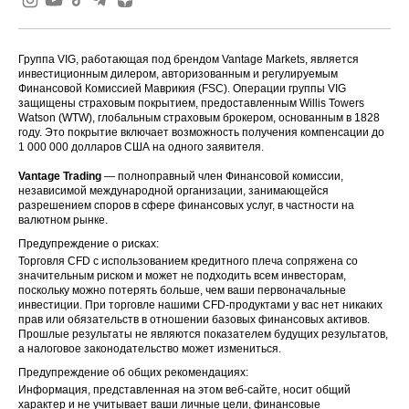
Группа VIG, работающая под брендом Vantage Markets, является
инвестиционным дилером, авторизованным и регулируемым
Финансовой Комиссией Маврикия (FSC). Операции группы VIG
защищены страховым покрытием, предоставленным Willis Towers
Watson (WTW), глобальным страховым брокером, основанным в 1828
году. Это покрытие включает возможность получения компенсации до
1 000 000 долларов США на одного заявителя.
Vantage Trading
— полноправный член Финансовой комиссии,
независимой международной организации, занимающейся
разрешением споров в сфере финансовых услуг, в частности на
валютном рынке.
Предупреждение о рисках:
Торговля CFD с использованием кредитного плеча сопряжена со
значительным риском и может не подходить всем инвесторам,
поскольку можно потерять больше, чем ваши первоначальные
инвестиции. При торговле нашими CFD-продуктами у вас нет никаких
прав или обязательств в отношении базовых финансовых активов.
Прошлые результаты не являются показателем будущих результатов,
а налоговое законодательство может измениться.
Предупреждение об общих рекомендациях:
Информация, представленная на этом веб-сайте, носит общий
характер и не учитывает ваши личные цели, финансовые