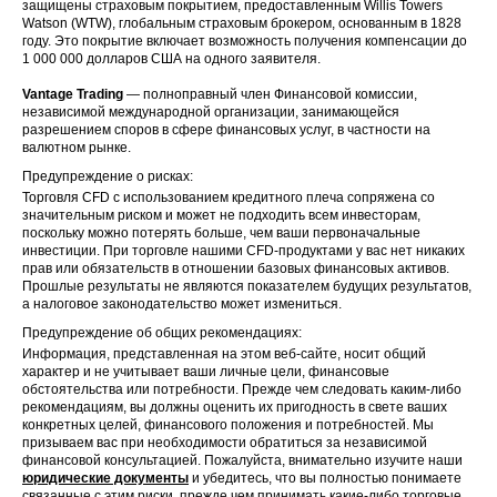
защищены страховым покрытием, предоставленным Willis Towers
Watson (WTW), глобальным страховым брокером, основанным в 1828
году. Это покрытие включает возможность получения компенсации до
1 000 000 долларов США на одного заявителя.
Vantage Trading
— полноправный член Финансовой комиссии,
независимой международной организации, занимающейся
разрешением споров в сфере финансовых услуг, в частности на
валютном рынке.
Предупреждение о рисках:
Торговля CFD с использованием кредитного плеча сопряжена со
значительным риском и может не подходить всем инвесторам,
поскольку можно потерять больше, чем ваши первоначальные
инвестиции. При торговле нашими CFD-продуктами у вас нет никаких
прав или обязательств в отношении базовых финансовых активов.
Прошлые результаты не являются показателем будущих результатов,
а налоговое законодательство может измениться.
Предупреждение об общих рекомендациях:
Информация, представленная на этом веб-сайте, носит общий
характер и не учитывает ваши личные цели, финансовые
обстоятельства или потребности. Прежде чем следовать каким-либо
рекомендациям, вы должны оценить их пригодность в свете ваших
конкретных целей, финансового положения и потребностей. Мы
призываем вас при необходимости обратиться за независимой
финансовой консультацией. Пожалуйста, внимательно изучите наши
юридические документы
и убедитесь, что вы полностью понимаете
связанные с этим риски, прежде чем принимать какие-либо торговые