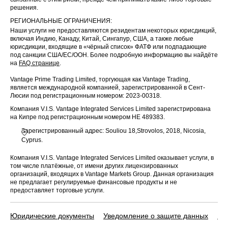
решения.
РЕГИОНАЛЬНЫЕ ОГРАНИЧЕНИЯ:
Наши услуги не предоставляются резидентам некоторых юрисдикций,
включая Индию, Канаду, Китай, Сингапур, США, а также любые
юрисдикции, входящие в «чёрный список» ФАТФ или подпадающие
под санкции США/ЕС/ООН. Более подробную информацию вы найдёте
на
FAQ странице
.
Vantage Prime Trading Limited, торгующая как Vantage Trading,
является международной компанией, зарегистрированной в Сент-
Люсии под регистрационным номером: 2023-00318.
Компания V.I.S. Vantage Integrated Services Limited зарегистрирована
на Кипре под регистрационным номером HE 489383.
Зарегистрированный адрес: Souliou 18,Strovolos, 2018, Nicosia,
Cyprus.
Компания V.I.S. Vantage Integrated Services Limited оказывает услуги, в
том числе платёжные, от имени других лицензированных
организаций, входящих в Vantage Markets Group. Данная организация
не предлагает регулируемые финансовые продукты и не
предоставляет торговые услуги.
Юридические документы
Уведомление о защите данных
По