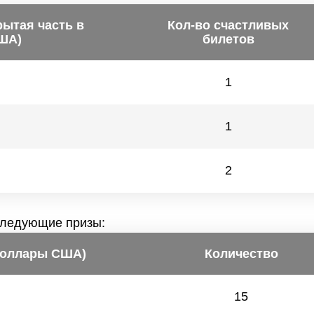
рытая часть в
Кол-во счастливых
ША)
билетов
1
1
2
следующие призы:
доллары США)
Количество
15