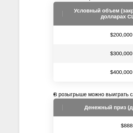
Условный объем (зак
долларах С
$200,000
$300,000
$400,000
В розыгрыше можно выиграть 
Денежный приз (
$888