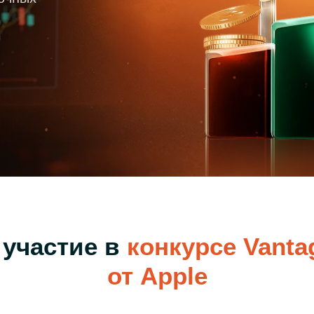
Уведомления
 снятия средств с вашего счета
Торгуйте акциями таких к
TradingView
Оставайтесь в курсе последних
Apple, Tesla и Nvidia
новостей о продуктах
Торгуйте с умом на ведущей мировой
Акции Австралии
платформе для построения графиков
Торгуйте акциями таких к
Копитрейдинг
Commonwealth Bank, BHP 
ПОПУЛЯРНОЕ
Копируйте, торгуйте и зарабатывайте в
Акции ЕС
одно касание
Торгуйте акциями таких к
Heineken, LVMH и Adidas
Демо торговля
Практикуйтесь в торговле и тестируйте
Акции Великобритани
стратегий с помощью виртуальных
Торгуйте акциями таких к
средств
AstraZeneca, Unilever и B
Форекс VPS
Безопасный внешний сервер для
бесперебойной торговли
 участие в
конкурсе Vanta
от Apple