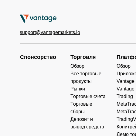
support@vantagemarkets.io
Спонсорство
Торговля
Платф
Обзор
Обзор
Все торговые
Прилож
продукты
Vantage
Рынки
Vantage
Торговые счета
Trading
Торговые
MetaTrad
сборы
MetaTrad
Депозит и
Trading
вывод средств
Копитре
Демо то