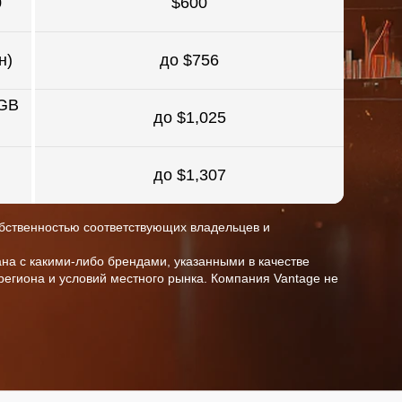
0
$600
н)
до $756
6GB
до $1,025
до $1,307
собственностью соответствующих владельцев и
на с какими-либо брендами, указанными в качестве
 региона и условий местного рынка. Компания Vantage не