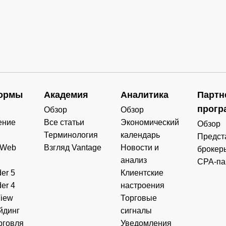
ормы
Академия
Аналитика
Партн
прогр
Обзор
Обзор
ение
Все статьи
Экономический
Обзор
Терминология
календарь
Предст
 Web
Взгляд Vantage
Новости и
брокер
анализ
CPA-па
er 5
Клиентские
er 4
настроения
View
Торговые
йдинг
сигналы
рговля
Уведомления