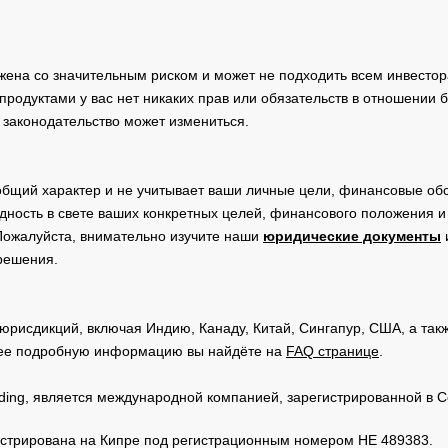
жена со значительным риском и может не подходить всем инвестор
родуктами у вас нет никаких прав или обязательств в отношении 
 законодательство может измениться.
общий характер и не учитывает ваши личные цели, финансовые обс
дность в свете ваших конкретных целей, финансового положения 
Пожалуйста, внимательно изучите наши
юридические документы
 решения.
юрисдикций, включая Индию, Канаду, Китай, Сингапур, США, а та
ее подробную информацию вы найдёте на
FAQ странице
.
Trading, является международной компанией, зарегистрированной в
регистрирована на Кипре под регистрационным номером HE 489383.