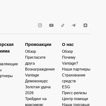
ерская
Промоакции
О нас
амма
Обзор
Обзор
Пригласите
Почему
друга
Vantage?
авляющие
Вознаграждения
Наши партнеры
ы
Vantage
Страхование
ртнеры
Демоконкурс
средств
Золотая удача
ESG
2026
Пресс-релизы
Трейдинг на
Центр помощи
максимум:
Наши торговые