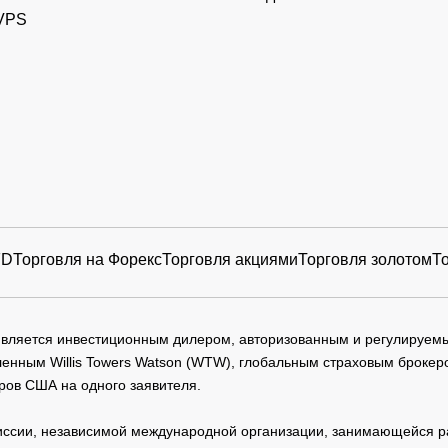
VPS
FD
Торговля на Форекс
Торговля акциями
Торговля золотом
Т
 является инвестиционным дилером, авторизованным и регулируе
нным Willis Towers Watson (WTW), глобальным страховым брокеро
ров США на одного заявителя.
сии, независимой международной организации, занимающейся ра