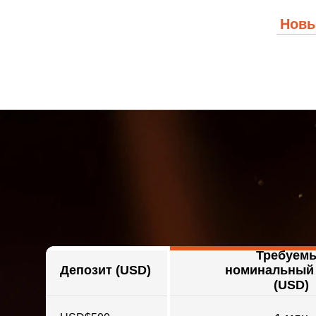
Новы
Требуем
Депозит (USD)
номинальный
(USD)