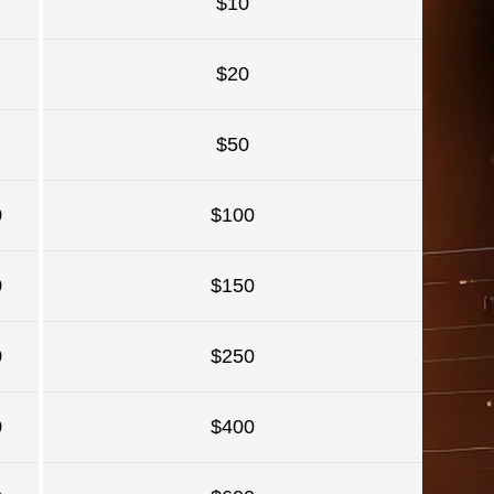
$10
$20
$50
0
$100
0
$150
0
$250
0
$400