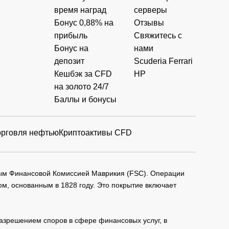
время наград
серверы
Бонус 0,88% на
Отзывы
прибыль
Свяжитесь с
Бонус на
нами
депозит
Scuderia Ferrari
Кешбэк за CFD
HP
на золото 24/7
Баллы и бонусы
орговля нефтью
Криптоактивы CFD
мым Финансовой Комиссией Маврикия (FSC). Операции
м, основанным в 1828 году. Это покрытие включает
зрешением споров в сфере финансовых услуг, в