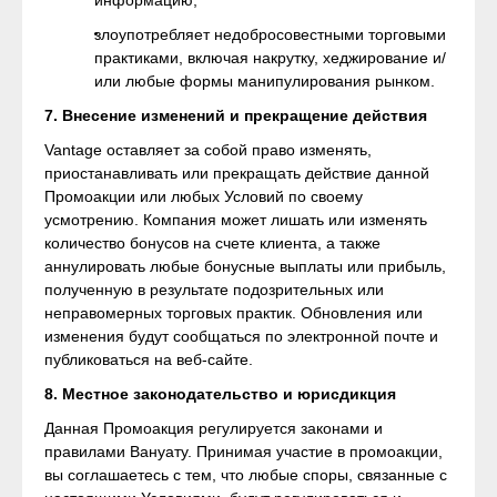
информацию;
злоупотребляет недобросовестными торговыми
практиками, включая накрутку, хеджирование и/
или любые формы манипулирования рынком.
7. Внесение изменений и прекращение действия
Vantage оставляет за собой право изменять,
приостанавливать или прекращать действие данной
Промоакции или любых Условий по своему
усмотрению. Компания может лишать или изменять
количество бонусов на счете клиента, а также
аннулировать любые бонусные выплаты или прибыль,
полученную в результате подозрительных или
неправомерных торговых практик. Обновления или
изменения будут сообщаться по электронной почте и
публиковаться на веб-сайте.
8. Местное законодательство и юрисдикция
Данная Промоакция регулируется законами и
правилами Вануату. Принимая участие в промоакции,
вы соглашаетесь с тем, что любые споры, связанные с