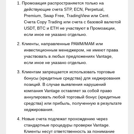
1. Промоакция распространяется только на
действующие счета STP, ECN, Perpetual,
Premium, Swap Free, TradingView или Cent.
Счета Copy Trading или счета с базовой валютой
USDT, BTC и ETH не участвуют в Промоакции,
если иное не указано отдельно.
2. Клиенты, направленные PAMM/MAM или
инвестиционным менеджером, не имеют права
участвовать в любых предложениях Vantage,
если иное не указано отдельно.
3. Клиентам запрещается использовать торговые
бонусы (кредитные средства) для хеджирования
позиций. В случае выявления нарушений
компания Vantage оставляет за собой право
аннулировать любой торговый бонус (кредитные
средства) или прибыль, полученную в результате
хеджирования.
4. Новые счета подлежат прохождению через
стандартные процедуры проверки Vantage.
Клиенты несут ответственность за понимание