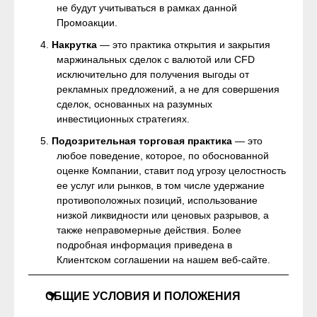
не будут учитываться в рамках данной
Промоакции.
4.
Накрутка
— это практика открытия и закрытия
маржинальных сделок с валютой или CFD
исключительно для получения выгоды от
рекламных предложений, а не для совершения
сделок, основанных на разумных
инвестиционных стратегиях.
5.
Подозрительная торговая практика
— это
любое поведение, которое, по обоснованной
оценке Компании, ставит под угрозу целостность
ее услуг или рынков, в том числе удержание
противоположных позиций, использование
низкой ликвидности или ценовых разрывов, а
также неправомерные действия. Более
подробная информация приведена в
Клиентском соглашении на нашем веб-сайте.
ОБЩИЕ УСЛОВИЯ И ПОЛОЖЕНИЯ