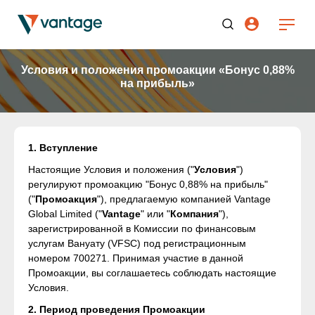
Условия и положения промоакции «Бонус 0,88%
на прибыль»
1. Вступление
Настоящие Условия и положения ("
Условия
")
регулируют промоакцию "Бонус 0,88% на прибыль"
("
Промоакция
"), предлагаемую компанией Vantage
Global Limited ("
Vantage
" или "
Компания
"),
зарегистрированной в Комиссии по финансовым
услугам Вануату (VFSC) под регистрационным
номером 700271. Принимая участие в данной
Промоакции, вы соглашаетесь соблюдать настоящие
Условия.
2. Период проведения Промоакции