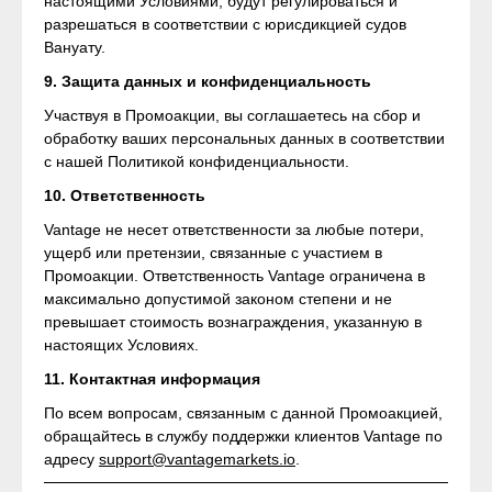
настоящими Условиями, будут регулироваться и
разрешаться в соответствии с юрисдикцией судов
Вануату.
9. Защита данных и конфиденциальность
Участвуя в Промоакции, вы соглашаетесь на сбор и
обработку ваших персональных данных в соответствии
с нашей Политикой конфиденциальности.
10. Ответственность
Vantage не несет ответственности за любые потери,
ущерб или претензии, связанные с участием в
Промоакции. Ответственность Vantage ограничена в
максимально допустимой законом степени и не
превышает стоимость вознаграждения, указанную в
настоящих Условиях.
11. Контактная информация
По всем вопросам, связанным с данной Промоакцией,
обращайтесь в службу поддержки клиентов Vantage по
адресу
support@vantagemarkets.io
.