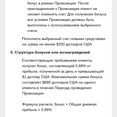
бонус в рамках Промоакции. После
присоединения к Промоакции клиент не
сможет поменять счет. Для получения бонуса
все условия Промоакции должны быть
выполнены с использованием выбранного
счета.
Пополнить выбранный счет новыми средствами
на сумму не менее $200 долларов США.
5. Структура бонусов или вознаграждений
Соответствующие требованиям клиенты
получат бонус, составляющий 0,88% от
прибыли, полученной за день и превышающей
$1 доллар США. Максимальная сумма бонуса
составляет $888 долларов США на одного
клиента в течение Периода проведения
Промоакции.
Формула расчета: Бонус = Общая дневная
прибыль × 0,88%