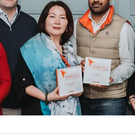
Уведомления
 снятия средств с вашего счета
Торгуйте акциями таких к
TradingView
Оставайтесь в курсе последних
Apple, Tesla и Nvidia
новостей о продуктах
Торгуйте с умом на ведущей мировой
Акции Австралии
платформе для построения графиков
Торгуйте акциями таких к
Копитрейдинг
Commonwealth Bank, BHP 
ПОПУЛЯРНОЕ
Копируйте, торгуйте и зарабатывайте в
Акции ЕС
одно касание
Торгуйте акциями таких к
Heineken, LVMH и Adidas
Демо торговля
Практикуйтесь в торговле и тестируйте
Акции Великобритани
стратегий с помощью виртуальных
Торгуйте акциями таких к
средств
AstraZeneca, Unilever и B
Форекс VPS
Безопасный внешний сервер для
бесперебойной торговли