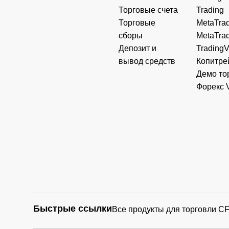
Торговые счета
Trading
Торговые
MetaTrad
сборы
MetaTrad
Депозит и
Trading
вывод средств
Копитре
Демо то
Форекс 
Быстрые ссылки
Все продукты для торговли C