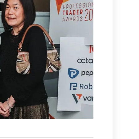
омпаний, как
Зарядитесь торговой энергией
Действуют Условия и положения.
Бонус 0,88% на прибыль
омпаний, как
Внесите депозит и торгуйте, чтобы
и Fortescue
получить бонус до $888 на дневную
прибыль*
Бонус на депозит
омпаний, как
ПОПУЛЯРНОЕ
Откройте больше возможностей с
кредитным бонусом до $30 000*
и
омпаний, как
Кешбэк за CFD на золото 24/7
P
Подключитесь, торгуйте XAUUSD247 и
зарабатывайте кешбэк с
дополнительным бонусом 20% за
торговлю в выходные дни.*
Баллы и бонусы
Получайте по одному баллу за каждые
$10 000 торгового объема по CFD и
обменивайте их на бонусы и призы.*