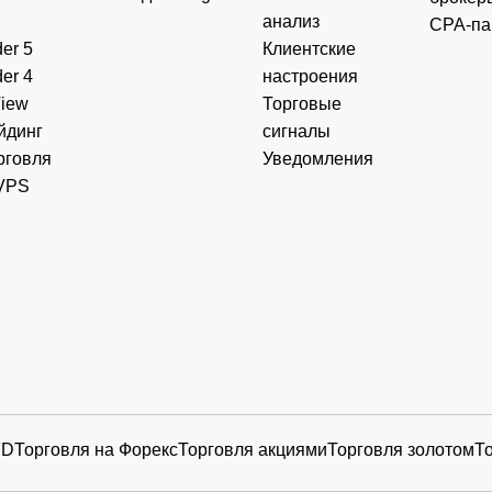
анализ
CPA-па
er 5
Клиентские
er 4
настроения
View
Торговые
йдинг
сигналы
рговля
Уведомления
VPS
FD
Торговля на Форекс
Торговля акциями
Торговля золотом
Т