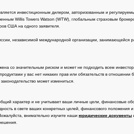
 является инвестиционным дилером, авторизованным и регулируе
нным Willis Towers Watson (WTW), глобальным страховым брокеро
ров США на одного заявителя.
сии, независимой международной организации, занимающейся ра
жена со значительным риском и может не подходить всем инвестор
родуктами у вас нет никаких прав или обязательств в отношении 
 законодательство может измениться.
общий характер и не учитывает ваши личные цели, финансовые обс
дность в свете ваших конкретных целей, финансового положения 
Пожалуйста, внимательно изучите наши
юридические документы
 решения.