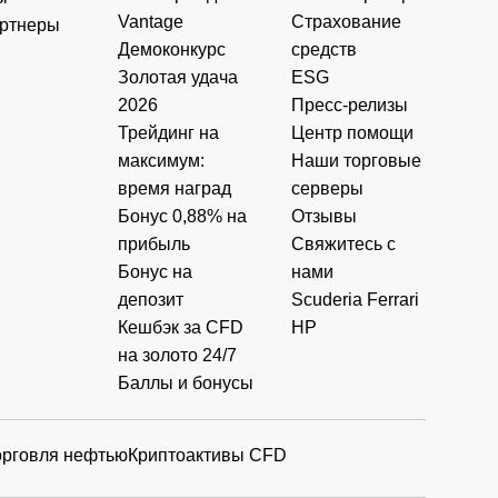
Vantage
Страхование
ртнеры
Демоконкурс
средств
Золотая удача
ESG
2026
Пресс-релизы
Трейдинг на
Центр помощи
максимум:
Наши торговые
время наград
серверы
Бонус 0,88% на
Отзывы
прибыль
Свяжитесь с
Бонус на
нами
депозит
Scuderia Ferrari
Кешбэк за CFD
HP
на золото 24/7
Баллы и бонусы
орговля нефтью
Криптоактивы CFD