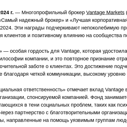
024 г.
— Многопрофильный брокер
Vantage Markets
«Самый надежный брокер» и «Лучшая корпоративная
ds 2024. Эти награды подчеркивают непоколебимую п
я клиентов и позитивному влиянию на сообщества п
— особая гордость для Vantage, которая удостоилас
илософии компании, и это повторное признание отра
лючительной заботе о клиентах. Это достижение под
е благодаря четкой коммуникации, высокому уровню
иальная ответственность» отмечает вклад Vantage 
рганизации, спонсируемой компанией. Фонд занимае
тающихся в тени социальных проблем, таких как пси
 Через партнерство с благотворительными организа
ы, направленные на помощь уязвимым группам люд