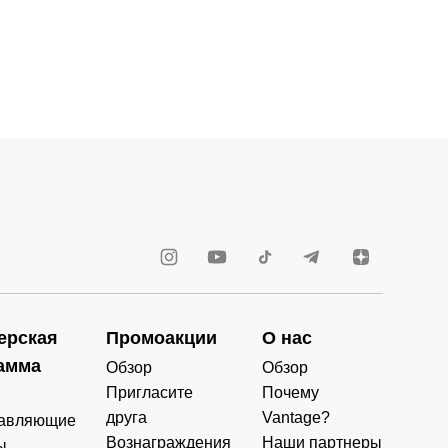
ерская
Промоакции
О нас
амма
Обзор
Обзор
Пригласите
Почему
друга
Vantage?
авляющие
Вознаграждения
Наши партнеры
ы