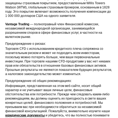
защищены страховым покрытием, предоставленным Willis Towers
Watson (WTW), глобальным страховым брокером, основанным в 1828
году. Это покрытие включает возможность получения компенсации до
1 000 000 долларов США на одного заявителя.
Vantage Trading
— полноправный член Финансовой комиссии,
независимой международной организации, занимающейся
разрешением споров в сфере финансовых услуг, в частности на
валютном рынке.
Предупреждение о рисках:
Торговля CFD с использованием кредитного плеча сопряжена со
значительным риском и может не подходить всем инвесторам,
поскольку можно потерять больше, чем ваши первоначальные
инвестиции. При торговле нашими CFD-продуктами у вас нет никаких
прав или обязательств в отношении базовых финансовых активов.
Прошлые результаты не являются показателем будущих результатов,
а налоговое законодательство может измениться.
Предупреждение об общих рекомендациях:
Информация, представленная на этом веб-сайте, носит общий
характер и не учитывает ваши личные цели, финансовые
обстоятельства или потребности. Прежде чем следовать каким-либо
рекомендациям, вы должны оценить их пригодность в свете ваших
конкретных целей, финансового положения и потребностей. Мы
призываем вас при необходимости обратиться за независимой
финансовой консультацией. Пожалуйста, внимательно изучите наши
юридические документы
и убедитесь, что вы полностью понимаете