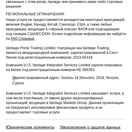
связанные с этим риски, прежде чем принимать какие-либо торговые
решения.
РЕГИОНАЛЬНЫЕ ОГРАНИЧЕНИЯ:
Наши услуги не предоставляются резидентам некоторых юрисдикций,
включая Индию, Канаду, Китай, Сингапур, США, а также любые
юрисдикции, входящие в «чёрный список» ФАТФ или подпадающие
под санкции США/ЕС/ООН. Более подробную информацию вы найдёте
на
FAQ странице
.
Vantage Prime Trading Limited, торгующая как Vantage Trading,
является международной компанией, зарегистрированной в Сент-
Люсии под регистрационным номером: 2023-00318.
Компания V.I.S. Vantage Integrated Services Limited зарегистрирована
на Кипре под регистрационным номером HE 489383.
Зарегистрированный адрес: Souliou 18,Strovolos, 2018, Nicosia,
Cyprus.
Компания V.I.S. Vantage Integrated Services Limited оказывает услуги, в
том числе платёжные, от имени других лицензированных
организаций, входящих в Vantage Markets Group. Данная организация
не предлагает регулируемые финансовые продукты и не
предоставляет торговые услуги.
Юридические документы
Уведомление о защите данных
По