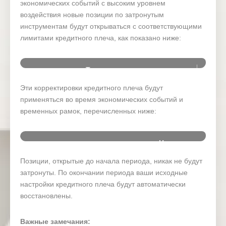
экономических событий с высоким уровнем
воздействия новые позиции по затронутым
инструментам будут открываться с соответствующими
лимитами кредитного плеча, как показано ниже:
Тип символа
Эти корректировки кредитного плеча будут
Forex
применяться во время экономических событий и
временных рамок, перечисленных ниже:
Oil
Gold
Новостн
Время
Дата
День
ое
Валю
Silver
(GMT+3)
событие
Позиции, открытые до начала периода, никак не будут
затронуты. По окончании периода ваши исходные
Commodities
RBA
настройки кредитного плеча будут автоматически
Interest
17 Mar
Indices
восстановлены.
Tuesday
06:30
Rate
AUD
2026
Decision (
Mar)
Важные замечания: