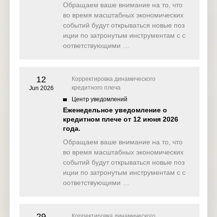
Обращаем ваше внимание на то, что
во время масштабных экономических
ECB
Interest
событий будут открываться новые поз
19 Mar
Thursday
16:15
Rate
EUR
2026
иции по затронутым инструментам с с
Decision (
оответствующими …
Mar)
ECB
19 Mar
Press
Thursday
16:45
EUR
12
Корректировка динамического
2026
Conferenc
кредитного плеча
Jun 2026
e
Центр уведомлений
Еженедельное уведомление о
New
кредитном плече от 12 июня 2026
19 Mar
Home
года.
Thursday
17:00
USD
2026
Sales (Jan
)
Обращаем ваше внимание на то, что
во время масштабных экономических
событий будут открываться новые поз
иции по затронутым инструментам с с
оответствующими …
29
Корректировка динамического