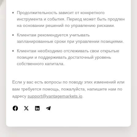
18 Mar
Wednesd
CPI (YoY)
13:00
EUR
2026
ay
(Feb)
Продолжительность зависит от конкретного
инструмента и события. Период может быть продлен
на основании решений по управлению рисками.
18 Mar
Wednesd
PPI (MoM
15:30
USD
Клиентам рекомендуется учитывать
2026
ay
) (Feb)
запланированные сроки при управлении позициями.
Клиентам необходимо отслеживать свои открытые
позиции и поддерживать достаточный уровень
BoC
собственного капитала.
18 Mar
Wednesd
Interest
16:45
CAD
2026
ay
Rate
Decision
Если у вас есть вопросы по поводу этих изменений или
Crude Oil
18 Mar
Wednesd
вам требуется помощь, пожалуйста, напишите нам по
17:30
Inventorie
OIL
2026
ay
адресу
support@vantagemarkets.io
.
s
Fed
18 Mar
Wednesd
Interest
21:00
USD
2026
ay
Rate
Decision