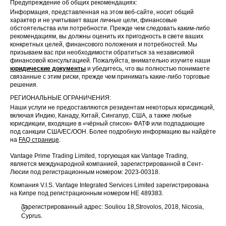
Предупреждение об общих рекомендациях:
Информация, представленная на этом веб-сайте, носит общий
характер и не учитывает ваши личные цели, финансовые
обстоятельства или потребности. Прежде чем следовать каким-либо
рекомендациям, вы должны оценить их пригодность в свете ваших
конкретных целей, финансового положения и потребностей. Мы
призываем вас при необходимости обратиться за независимой
финансовой консультацией. Пожалуйста, внимательно изучите наши
юридические документы
и убедитесь, что вы полностью понимаете
связанные с этим риски, прежде чем принимать какие-либо торговые
решения.
РЕГИОНАЛЬНЫЕ ОГРАНИЧЕНИЯ:
Наши услуги не предоставляются резидентам некоторых юрисдикций,
включая Индию, Канаду, Китай, Сингапур, США, а также любые
юрисдикции, входящие в «чёрный список» ФАТФ или подпадающие
под санкции США/ЕС/ООН. Более подробную информацию вы найдёте
на
FAQ странице
.
Vantage Prime Trading Limited, торгующая как Vantage Trading,
является международной компанией, зарегистрированной в Сент-
Люсии под регистрационным номером: 2023-00318.
Компания V.I.S. Vantage Integrated Services Limited зарегистрирована
на Кипре под регистрационным номером HE 489383.
Зарегистрированный адрес: Souliou 18,Strovolos, 2018, Nicosia,
Cyprus.