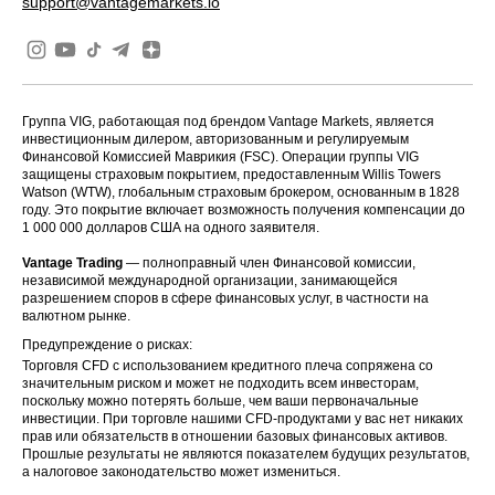
support@vantagemarkets.io
Группа VIG, работающая под брендом Vantage Markets, является
инвестиционным дилером, авторизованным и регулируемым
Финансовой Комиссией Маврикия (FSC). Операции группы VIG
защищены страховым покрытием, предоставленным Willis Towers
Watson (WTW), глобальным страховым брокером, основанным в 1828
году. Это покрытие включает возможность получения компенсации до
1 000 000 долларов США на одного заявителя.
Vantage Trading
— полноправный член Финансовой комиссии,
независимой международной организации, занимающейся
разрешением споров в сфере финансовых услуг, в частности на
валютном рынке.
Предупреждение о рисках:
Торговля CFD с использованием кредитного плеча сопряжена со
значительным риском и может не подходить всем инвесторам,
поскольку можно потерять больше, чем ваши первоначальные
инвестиции. При торговле нашими CFD-продуктами у вас нет никаких
прав или обязательств в отношении базовых финансовых активов.
Прошлые результаты не являются показателем будущих результатов,
а налоговое законодательство может измениться.