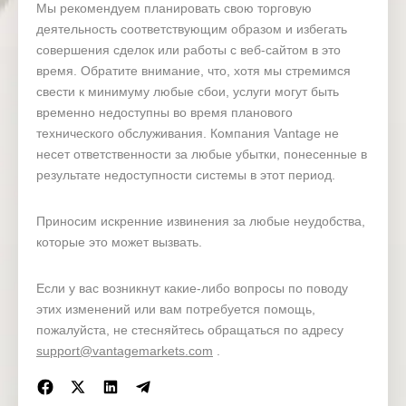
Недоступная дата
Недоступное вре
Мы рекомендуем планировать свою торговую
деятельность соответствующим образом и избегать
совершения сделок или работы с веб-сайтом в это
09:00 – 13:00 (GMT
[эквивалентно 10:00 – 
время. Обратите внимание, что, хотя мы стремимся
(GMT+3)]
свести к минимуму любые сбои, услуги могут быть
8 марта 2026 г. (воскресенье)
временно недоступны во время планового
09:00 – 11:00 (GMT
технического обслуживания. Компания Vantage не
[эквивалентно 10:00 – 
несет ответственности за любые убытки, понесенные в
(GMT+3)]
результате недоступности системы в этот период.
Приносим искренние извинения за любые неудобства,
которые это может вызвать.
Если у вас возникнут какие-либо вопросы по поводу
этих изменений или вам потребуется помощь,
пожалуйста, не стесняйтесь обращаться по адресу
support@vantagemarkets.com
.