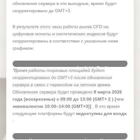
обновления сервера в эти выходные, время будет
скорректировано до GMT+3.
В результате этого часы работы рынка CFD на
цифровые монеты и синтетических индексов будут
скорректированы в соответствии с указанным ниже
графиком:
Available Trading
*Время работы торговых площадей будет
Date
Aff
Hours
скорректировано до GMT+3 после обновления
сервера
в связи с переходом на летнее время.
7 March 2026
00:00 – 23:59 (GMT+2)
(Saturday)
Обновление сервера будет проведено
8 марта 2026
Dig
года (воскресенье) с 09:00 до
13:00
(GMT+
2
)
[что
Syn
00:00 – 08:59
эквивалентно 10:00–14:00 (GMT+3)]
. В это время
8 March 2026 (Sunday)
(GMT+2)14:00 – 23:59
следующие платформы будут
недоступны для входа
(GMT+3)
: