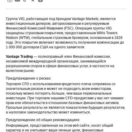
Группа VIG, работающая под брендом Vantage Markets, является
инвестиционным дилером, авторизованным и регулируемым
Финансовой Комиссией Маврикия (FSC). Операции группы VIG
защищены страховым покрытием, предоставленным Willis Towers
Watson (WTW), глобальным страховым брокером, основанным в 1828
году. Это покрытие включает возможность получения компенсации до
1 000 000 долларов США на одного заявителя.
Vantage Trading
— полноправный член Финансовой комиссии,
независимой международной организации, занимающейся
разрешением споров в сфере финансовых услуг, в частности на
валютном рынке.
Предупреждение о рисках:
Торговля CFD с использованием кредитного плеча сопряжена со
значительным риском и может не подходить всем инвесторам,
поскольку можно потерять больше, чем ваши первоначальные
инвестиции. При торговле нашими CFD-продуктами у вас нет никаких
прав или обязательств в отношении базовых финансовых активов.
Прошлые результаты не являются показателем будущих результатов,
а налоговое законодательство может измениться.
Предупреждение об общих рекомендациях:
Информация, представленная на этом веб-сайте, носит общий
характер и не учитывает ваши личные цели, финансовые