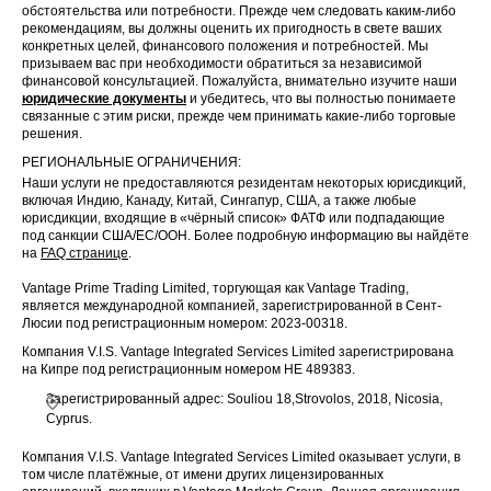
обстоятельства или потребности. Прежде чем следовать каким-либо
рекомендациям, вы должны оценить их пригодность в свете ваших
конкретных целей, финансового положения и потребностей. Мы
призываем вас при необходимости обратиться за независимой
финансовой консультацией. Пожалуйста, внимательно изучите наши
юридические документы
и убедитесь, что вы полностью понимаете
связанные с этим риски, прежде чем принимать какие-либо торговые
решения.
РЕГИОНАЛЬНЫЕ ОГРАНИЧЕНИЯ:
Наши услуги не предоставляются резидентам некоторых юрисдикций,
включая Индию, Канаду, Китай, Сингапур, США, а также любые
юрисдикции, входящие в «чёрный список» ФАТФ или подпадающие
под санкции США/ЕС/ООН. Более подробную информацию вы найдёте
на
FAQ странице
.
Vantage Prime Trading Limited, торгующая как Vantage Trading,
является международной компанией, зарегистрированной в Сент-
Люсии под регистрационным номером: 2023-00318.
Компания V.I.S. Vantage Integrated Services Limited зарегистрирована
на Кипре под регистрационным номером HE 489383.
Зарегистрированный адрес: Souliou 18,Strovolos, 2018, Nicosia,
Cyprus.
Компания V.I.S. Vantage Integrated Services Limited оказывает услуги, в
том числе платёжные, от имени других лицензированных