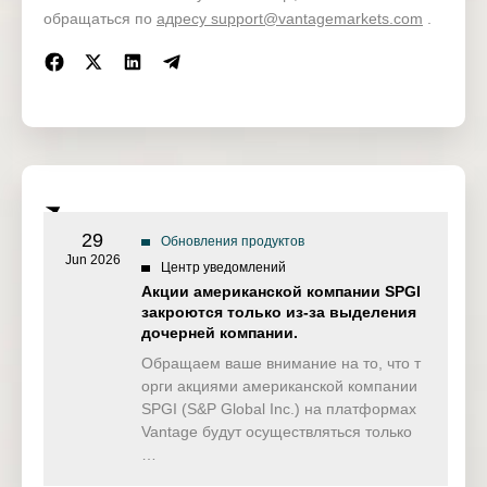
обращаться по
адресу support@vantagemarkets.com
.
Live
Stop loss / take profit
12× 
Pending orders*
Pending orders*
Demo
Open positions
29
Обновления продуктов
Jun 2026
Центр уведомлений
Акции американской компании SPGI
закроются только из-за выделения
дочерней компании.
Обращаем ваше внимание на то, что т
орги акциями американской компании
SPGI (S&P Global Inc.) на платформах
Vantage будут осуществляться только
…