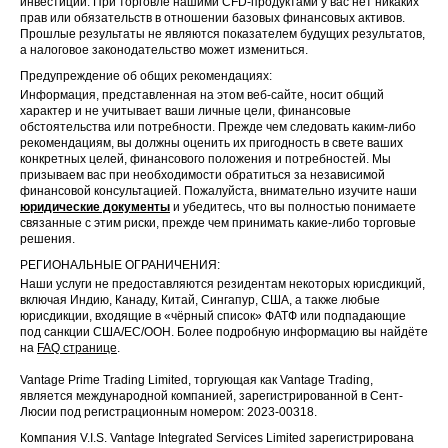
инвестиции. При торговле нашими CFD-продуктами у вас нет никаких
прав или обязательств в отношении базовых финансовых активов.
Прошлые результаты не являются показателем будущих результатов,
а налоговое законодательство может измениться.
Предупреждение об общих рекомендациях:
Информация, представленная на этом веб-сайте, носит общий
характер и не учитывает ваши личные цели, финансовые
обстоятельства или потребности. Прежде чем следовать каким-либо
рекомендациям, вы должны оценить их пригодность в свете ваших
конкретных целей, финансового положения и потребностей. Мы
призываем вас при необходимости обратиться за независимой
финансовой консультацией. Пожалуйста, внимательно изучите наши
юридические документы
и убедитесь, что вы полностью понимаете
связанные с этим риски, прежде чем принимать какие-либо торговые
решения.
РЕГИОНАЛЬНЫЕ ОГРАНИЧЕНИЯ:
Наши услуги не предоставляются резидентам некоторых юрисдикций,
включая Индию, Канаду, Китай, Сингапур, США, а также любые
юрисдикции, входящие в «чёрный список» ФАТФ или подпадающие
под санкции США/ЕС/ООН. Более подробную информацию вы найдёте
на
FAQ странице
.
Vantage Prime Trading Limited, торгующая как Vantage Trading,
является международной компанией, зарегистрированной в Сент-
Люсии под регистрационным номером: 2023-00318.
Компания V.I.S. Vantage Integrated Services Limited зарегистрирована