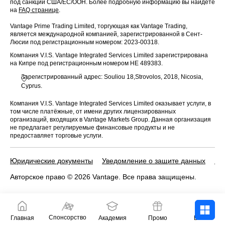
под санкции США/ЕС/ООН. Более подробную информацию вы найдёте
на
FAQ странице
.
Vantage Prime Trading Limited, торгующая как Vantage Trading,
является международной компанией, зарегистрированной в Сент-
Люсии под регистрационным номером: 2023-00318.
Компания V.I.S. Vantage Integrated Services Limited зарегистрирована
на Кипре под регистрационным номером HE 489383.
Зарегистрированный адрес: Souliou 18,Strovolos, 2018, Nicosia,
Cyprus.
Компания V.I.S. Vantage Integrated Services Limited оказывает услуги, в
том числе платёжные, от имени других лицензированных
организаций, входящих в Vantage Markets Group. Данная организация
не предлагает регулируемые финансовые продукты и не
предоставляет торговые услуги.
Юридические документы
Уведомление о защите данных
По
Авторское право © 2026 Vantage. Все права защищены.
Спонсорство
Главная
Академия
Промо
Войти