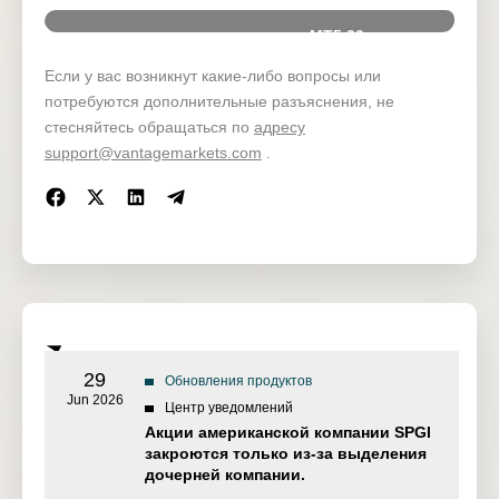
MT5 20
Time
MT5 O
Premarket US shares
Если у вас возникнут какие-либо вопросы или
потребуются дополнительные разъяснения, не
14:00-16:30
5:1
C
стесняйтесь обращаться по
адресу
16:30-22:45
33:1
support@vantagemarkets.com
.
22:45-23:00
5:1
29
Обновления продуктов
Jun 2026
Центр уведомлений
Акции американской компании SPGI
закроются только из-за выделения
дочерней компании.