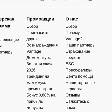
ерская
Промоакции
О нас
амма
Обзор
Обзор
Пригласите
Почему
друга
Vantage?
авляющие
Вознаграждения
Наши партнеры
ы
Vantage
Страхование
ртнеры
Демоконкурс
средств
Золотая удача
ESG
2026
Пресс-релизы
Трейдинг на
Центр помощи
максимум:
Наши торговые
время наград
серверы
Бонус 0,88% на
Отзывы
прибыль
Свяжитесь с
Бонус на
нами