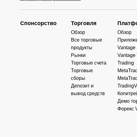
Спонсорство
Торговля
Платф
Обзор
Обзор
Все торговые
Прилож
продукты
Vantage
Рынки
Vantage
Торговые счета
Trading
Торговые
MetaTrad
сборы
MetaTrad
Депозит и
Trading
вывод средств
Копитре
Демо то
Форекс 