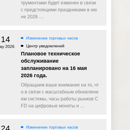
омпаний, как
Зарядитесь торговой энергией
трументами будет изменен в связи
Действуют Условия и положения.
с предстоящими праздниками в ию
Бонус 0,88% на прибыль
не 2026 …
омпаний, как
Внесите депозит и торгуйте, чтобы
и Fortescue
получить бонус до $888 на дневную
прибыль*
14
Изменение торговых часов
Бонус на депозит
омпаний, как
ПОПУЛЯРНОЕ
Откройте больше возможностей с
Центр уведомлений
ay 2026
кредитным бонусом до $30 000*
и
Плановое техническое
омпаний, как
Кешбэк за CFD на золото 24/7
обслуживание
P
Подключитесь, торгуйте XAUUSD247 и
запланировано на 16 мая
зарабатывайте кешбэк с
дополнительным бонусом 20% за
2026 года.
торговлю в выходные дни.*
Обращаем ваше внимание на то, чт
Баллы и бонусы
Получайте по одному баллу за каждые
о в связи с масштабным обновлени
$10 000 торгового объема по CFD и
ем системы, часы работы рынков C
обменивайте их на бонусы и призы.*
FD на цифровые монеты и …
24
Изменение торговых часов