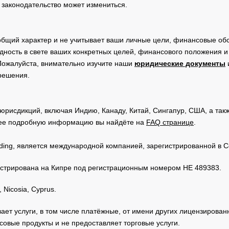
 законодательство может измениться.
общий характер и не учитывает ваши личные цели, финансовые обс
дность в свете ваших конкретных целей, финансового положения 
Пожалуйста, внимательно изучите наши
юридические документы
 решения.
юрисдикций, включая Индию, Канаду, Китай, Сингапур, США, а та
ее подробную информацию вы найдёте на
FAQ странице
.
Trading, является международной компанией, зарегистрированной в
регистрирована на Кипре под регистрационным номером HE 489383.
 Nicosia, Cyprus.
зывает услуги, в том числе платёжные, от имени других лицензирова
овые продукты и не предоставляет торговые услуги.