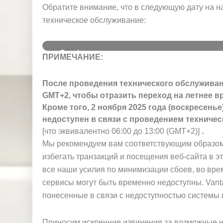
и
Обратите внимание, что в следующую дату на н
техническое обслуживание:
Services
ПРИМЕЧАНИЕ:
Maintenance Date
Affected
После проведения технического обслуживан
MT4 and MT5
2 November 2025
07:0
platforms
(Sunday)
GMT
GMT+2, чтобы отразить переход на летнее в
Кроме того, 2 ноября 2025 года (воскресень
недоступен в связи с проведением техническ
[что эквивалентно 06:00 до 13:00 (GMT+2)]
.
Мы рекомендуем вам соответствующим образом 
избегать транзакций и посещения веб-сайта в э
все наши усилия по минимизации сбоев, во вре
сервисы могут быть временно недоступны. Vanta
понесенные в связи с недоступностью системы в
Приносим искренние извинения за возможные н