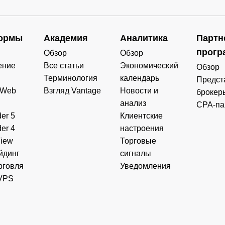
ормы
Академия
Аналитика
Партн
прогр
Обзор
Обзор
ение
Все статьи
Экономический
Обзор
Терминология
календарь
Предст
 Web
Взгляд Vantage
Новости и
брокер
анализ
CPA-па
er 5
Клиентские
er 4
настроения
View
Торговые
йдинг
сигналы
рговля
Уведомления
VPS