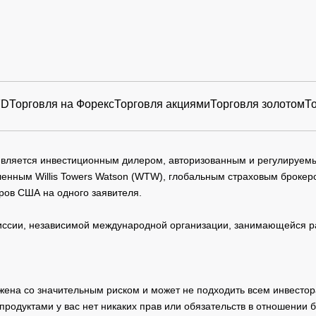
FD
Торговля на Форекс
Торговля акциями
Торговля золотом
Т
 является инвестиционным дилером, авторизованным и регулируе
нным Willis Towers Watson (WTW), глобальным страховым брокеро
ров США на одного заявителя.
сии, независимой международной организации, занимающейся ра
жена со значительным риском и может не подходить всем инвестор
родуктами у вас нет никаких прав или обязательств в отношении 