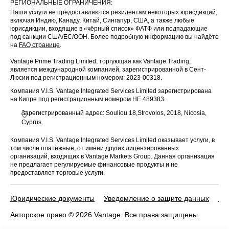
РЕГИОНАЛЬНЫЕ ОГРАНИЧЕНИЯ:
Наши услуги не предоставляются резидентам некоторых юрисдикций,
включая Индию, Канаду, Китай, Сингапур, США, а также любые
юрисдикции, входящие в «чёрный список» ФАТФ или подпадающие
под санкции США/ЕС/ООН. Более подробную информацию вы найдёте
на
FAQ странице
.
Vantage Prime Trading Limited, торгующая как Vantage Trading,
является международной компанией, зарегистрированной в Сент-
Люсии под регистрационным номером: 2023-00318.
Компания V.I.S. Vantage Integrated Services Limited зарегистрирована
на Кипре под регистрационным номером HE 489383.
Зарегистрированный адрес: Souliou 18,Strovolos, 2018, Nicosia,
Cyprus.
Компания V.I.S. Vantage Integrated Services Limited оказывает услуги, в
том числе платёжные, от имени других лицензированных
организаций, входящих в Vantage Markets Group. Данная организация
не предлагает регулируемые финансовые продукты и не
предоставляет торговые услуги.
Юридические документы
Уведомление о защите данных
По
Авторское право © 2026 Vantage. Все права защищены.