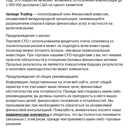
году. Это покрытие включает возможность получения компенсации до
1 000 000 долларов США на одного заявителя.
Vantage Trading
— полноправный член Финансовой комиссии,
независимой международной организации, занимающейся
разрешением споров в сфере финансовых услуг, в частности на
валютном рынке.
Предупреждение о рисках:
Торговля CFD с использованием кредитного плеча сопряжена со
значительным риском и может не подходить всем инвесторам,
поскольку можно потерять больше, чем ваши первоначальные
инвестиции. При торговле нашими CFD-продуктами у вас нет никаких
прав или обязательств в отношении базовых финансовых активов.
Прошлые результаты не являются показателем будущих результатов,
а налоговое законодательство может измениться.
Предупреждение об общих рекомендациях:
Информация, представленная на этом веб-сайте, носит общий
характер и не учитывает ваши личные цели, финансовые
обстоятельства или потребности. Прежде чем следовать каким-либо
рекомендациям, вы должны оценить их пригодность в свете ваших
конкретных целей, финансового положения и потребностей. Мы
призываем вас при необходимости обратиться за независимой
финансовой консультацией. Пожалуйста, внимательно изучите наши
юридические документы
и убедитесь, что вы полностью понимаете
связанные с этим риски, прежде чем принимать какие-либо торговые
решения.