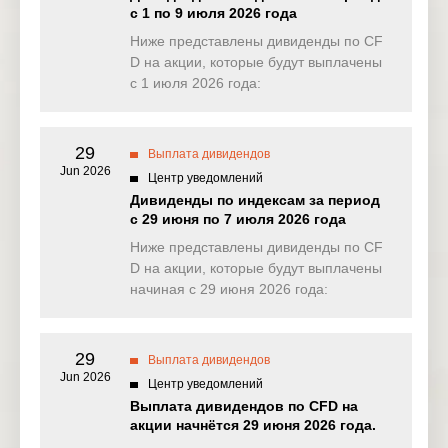
с 1 по 9 июля 2026 года
Kingfisher
Ниже представлены дивиденды по CF
UK
KGF
9 Oct 2025
PLC
D на акции, которые будут выплачены
с 1 июля 2026 года:
MASTERCA
US
MA
9 Oct 2025
RD INC – A
29
ORACLE C
Выплата дивидендов
US
ORCL
9 Oct 2025
ORP
Jun 2026
Центр уведомлений
Дивиденды по индексам за период
UK
TESCO
TESCO PLC
9 Oct 2025
с 29 июня по 7 июля 2026 года
Ниже представлены дивиденды по CF
Taylor
UK
TW
Wimpey
9 Oct 2025
D на акции, которые будут выплачены
PLC
начиная с 29 июня 2026 года:
UK
WPP
WPP PLC
9 Oct 2025
29
Выплата дивидендов
Accenture
Jun 2026
US
ACN
PLC – Class
10 Oct 2025
Центр уведомлений
A
Выплата дивидендов по CFD на
акции начнётся 29 июня 2026 года.
US
AT&T
AT&T INC
10 Oct 2025