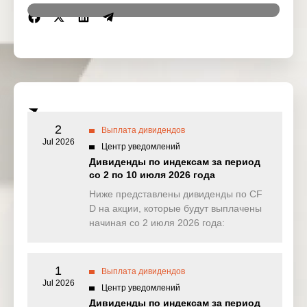
Region
Symbol
IssueName
Ex-date
JPMORGAN
US
JPM
CHASE & C
6 Oct 2025
O
HKEx-288-
HK
WHGROUP
6 Oct 2025
WH GROUP
2
Выплата дивидендов
Jul 2026
Центр уведомлений
Dollar
US
DGC
General
7 Oct 2025
Дивиденды по индексам за период
Corp
со 2 по 10 июля 2026 года
Ниже представлены дивиденды по CF
Societe
EU
GLE
7 Oct 2025
D на акции, которые будут выплачены
Generale
начиная со 2 июля 2026 года:
US
GPS
Gap Inc
8 Oct 2025
HKEx-2628-
1
HK
CHINALIFE
9 Oct 2025
Выплата дивидендов
CHINA LIFE
Jul 2026
Центр уведомлений
Дивиденды по индексам за период
US
INTU
Intuit Inc
9 Oct 2025