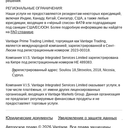
решения.
РЕГИОНАЛЬНЫЕ ОГРАНИЧЕНИЯ:
Наши услуги не предоставляются резидентам некоторых юрисдикций,
включая Индию, Канаду, Китай, Сингапур, США, а также любые
юрисдикции, входящие в «чёрный список» ФАТФ или подпадающие
под санкции США/ЕС/ООН. Более подробную информацию вы найдёте
на
FAQ странице
.
Vantage Prime Trading Limited, торгующая как Vantage Trading,
является международной компанией, зарегистрированной в Сент-
Люсии под регистрационным номером: 2023-00318.
Компания V.I.S. Vantage Integrated Services Limited зарегистрирована
на Кипре под регистрационным номером HE 489383.
Зарегистрированный адрес: Souliou 18,Strovolos, 2018, Nicosia,
Cyprus.
Компания V.I.S. Vantage Integrated Services Limited оказывает услуги, в
том числе платёжные, от имени других лицензированных
организаций, входящих в Vantage Markets Group. Данная организация
не предлагает регулируемые финансовые продукты и не
предоставляет торговые услуги.
Юридические документы
Уведомление о защите данных
По
Авторское право © 2026 Vantage. Все права защищены.