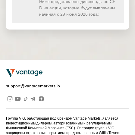
Ниже представлены дивиденды по CF
D на акции, которые будут выплачены
American
US
AXP
10 Oct 2025
Express Co
начиная с 29 июня 2026 года:
General
US
GD
Dynamics
10 Oct 2025
Corp
General
US
GIS
10 Oct 2025
Mills Inc
Lennar Corp
US
LEN
10 Oct 2025
– Class A
Marvell
support@vantagemarkets.io
US
MRVL
Technology
10 Oct 2025
Group Ltd
VERIZON C
US
VZ
OMMUNICA
10 Oct 2025
TIONS INC
Группа VIG, работающая под брендом Vantage Markets, является
инвестиционным дилером, авторизованным и регулируемым
Финансовой Комиссией Маврикия (FSC). Операции группы VIG
защищены страховым покрытием, предоставленным Willis Towers