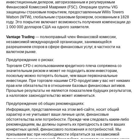
инвестиционным дилером, авторизованным и регулируемым
Финансовой Комиссией Маврикия (FSC). Операции группы VIG
защищены страховым покрытием, предоставленным Willis Towers
Watson (WTW), глобальным страховым брокером, основанным в 1828
году. Это покрытие включает возможность получения компенсации до
1 000 000 долларов США на одного заявителя.
Vantage Trading
— полноправный член Финансовой комиссии,
независимой международной организации, занимающейся
разрешением споров в сфере финансовых услуг, в частности на
валютном рынке.
Предупреждение о рисках:
Торговля CFD с использованием кредитного плеча сопряжена со
значительным риском и может не подходить всем инвесторам,
поскольку можно потерять больше, чем ваши первоначальные
инвестиции. При торговле нашими CFD-продуктами у вас нет никаких
прав или обязательств в отношении базовых финансовых активов.
Прошлые результаты не являются показателем будущих результатов,
а налоговое законодательство может измениться.
Предупреждение об общих рекомендациях:
Информация, представленная на этом веб-сайте, носит общий
характер и не учитывает ваши личные цели, финансовые
обстоятельства или потребности. Прежде чем следовать каким-либо
рекомендациям, вы должны оценить их пригодность в свете ваших
конкретных целей, финансового положения и потребностей. Мы
призываем вас при необходимости обратиться за независимой