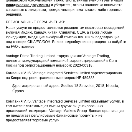
финансовой консультацией. Пожалуйста, внимательно изучите наши
юридические документы
и убедитесь, что вы полностью понимаете
связанные с этим риски, прежде чем принимать какие-либо торговые
решения.
РЕГИОНАЛЬНЫЕ ОГРАНИЧЕНИЯ:
Наши услуги не предоставляются резидентам некоторых юрисдикций,
включая Индию, Канаду, Китай, Сингапур, США, а также любые
юрисдикции, входящие в «чёрный список» ФАТФ или подпадающие
под санкции США/ЕС/ООН. Более подробную информацию вы найдёте
на
FAQ странице
.
Vantage Prime Trading Limited, торгующая как Vantage Trading,
является международной компанией, зарегистрированной в Сент-
Люсии под регистрационным номером: 2023-00318.
Компания V.I.S. Vantage Integrated Services Limited зарегистрирована
на Кипре под регистрационным номером HE 489383.
Зарегистрированный адрес: Souliou 18,Strovolos, 2018, Nicosia,
Cyprus.
Компания V.I.S. Vantage Integrated Services Limited оказывает услуги, в
том числе платёжные, от имени других лицензированных
организаций, входящих в Vantage Markets Group. Данная организация
не предлагает регулируемые финансовые продукты и не
предоставляет торговые услуги.