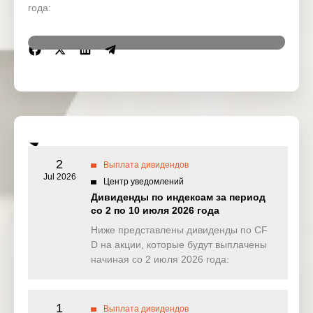
года:
Region
Symbol
IssueName
Ex-date
02 Feb
US
AON
Aon PLC
2026
02 Feb
US
CITI
Citigroup Inc
2026
2
Выплата дивидендов
Kinder
02 Feb
Jul 2026
US
KMI
Центр уведомлений
Morgan Inc
2026
Дивиденды по индексам за период
со 2 по 10 июля 2026 года
02 Feb
US
OKE
Oneok Inc
2026
Ниже представлены дивиденды по CF
D на акции, которые будут выплачены
Reckitt
02 Feb
начиная со 2 июля 2026 года:
UK
RB
Benckiser
2026
Group PLC
03 Feb
1
US
MET
MetLife Inc
Выплата дивидендов