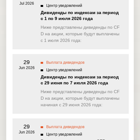
2026
Jul 2026
Центр уведомлений
Дивиденды по индексам за период
Banco
04 Feb
US
BBD
с 1 по 9 июля 2026 года
Bradesco
2026
Ниже представлены дивиденды по CF
Citizens
D на акции, которые будут выплачены
04 Feb
US
CFG
Financial
2026
с 1 июля 2026 года:
Group
Lennar Corp
04 Feb
US
LEN
– Class A
2026
29
Выплата дивидендов
Jun 2026
Центр уведомлений
DR Horton
05 Feb
US
DHI
Дивиденды по индексам за период
Inc
2026
с 29 июня по 7 июля 2026 года
Valero
05 Feb
Ниже представлены дивиденды по CF
US
VLO
Energy Corp
2026
D на акции, которые будут выплачены
начиная с 29 июня 2026 года:
Siemens
06 Feb
EU
SHL
Healthineers
2026
AG
29
Выплата дивидендов
Norfolk
Jun 2026
06 Feb
Центр уведомлений
US
NSC
Southern
2026