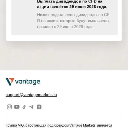
Corp
Выплата дивидендов по CFD на
акции начнётся 29 июня 2026 года.
Parker
06 Feb
Ниже представлены дивиденды по CF
US
PH
Hannifin
2026
D на акции, которые будут выплачены
Corp
начиная с 29 июня 2026 года:
Synchrony
06 Feb
US
SYF
Financial
2026
Wells Fargo
06 Feb
US
WFC
& Co
2026
support@vantagemarkets.io
Группа VIG, работающая под брендом Vantage Markets, является