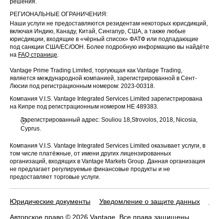
решения.
РЕГИОНАЛЬНЫЕ ОГРАНИЧЕНИЯ:
Наши услуги не предоставляются резидентам некоторых юрисдикций,
включая Индию, Канаду, Китай, Сингапур, США, а также любые
юрисдикции, входящие в «чёрный список» ФАТФ или подпадающие
под санкции США/ЕС/ООН. Более подробную информацию вы найдёте
на
FAQ странице
.
Vantage Prime Trading Limited, торгующая как Vantage Trading,
является международной компанией, зарегистрированной в Сент-
Люсии под регистрационным номером: 2023-00318.
Компания V.I.S. Vantage Integrated Services Limited зарегистрирована
на Кипре под регистрационным номером HE 489383.
Зарегистрированный адрес: Souliou 18,Strovolos, 2018, Nicosia,
Cyprus.
Компания V.I.S. Vantage Integrated Services Limited оказывает услуги, в
том числе платёжные, от имени других лицензированных
организаций, входящих в Vantage Markets Group. Данная организация
не предлагает регулируемые финансовые продукты и не
предоставляет торговые услуги.
Юридические документы
Уведомление о защите данных
По
Авторское право © 2026 Vantage. Все права защищены.