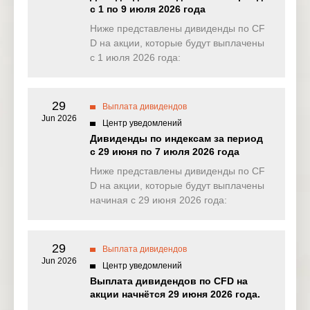
Sands Corp
с 1 по 9 июля 2026 года
Ниже представлены дивиденды по CF
US
MET
Metlife Inc
4 Nov 2025
D на акции, которые будут выплачены
с 1 июля 2026 года:
Banco
US
BBD
5 Nov 2025
Bradesco
Banco
29
Выплата дивидендов
Bilbao
EU
BBVA
5 Nov 2025
Jun 2026
Vizcaya
Центр уведомлений
Argentaria
Дивиденды по индексам за период
с 29 июня по 7 июля 2026 года
Sirius XM
US
SIRI
5 Nov 2025
Ниже представлены дивиденды по CF
Holdings Inc
D на акции, которые будут выплачены
начиная с 29 июня 2026 года:
Synchrony
US
SYF
5 Nov 2025
Financial
Wesfarmers
AU
WES
5 Nov 2025
29
Выплата дивидендов
Limited
Jun 2026
Центр уведомлений
Eaton Corp
Выплата дивидендов по CFD на
US
ETN
6 Nov 2025
PLC
акции начнётся 29 июня 2026 года.