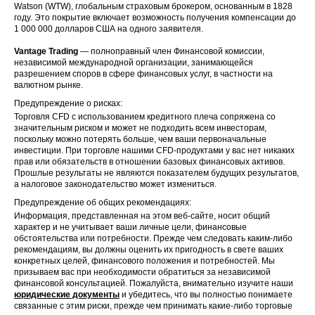
Watson (WTW), глобальным страховым брокером, основанным в 1828
US
NSC
Southern
7 Nov 2025
году. Это покрытие включает возможность получения компенсации до
Corp
1 000 000 долларов США на одного заявителя.
US
PAYX
Paychex Inc
7 Nov 2025
Vantage Trading
— полноправный член Финансовой комиссии,
независимой международной организации, занимающейся
разрешением споров в сфере финансовых услуг, в частности на
US
PFIZER
PFIZER INC
7 Nov 2025
валютном рынке.
Предупреждение о рисках:
Parker
Торговля CFD с использованием кредитного плеча сопряжена со
US
PH
Hannifin
7 Nov 2025
значительным риском и может не подходить всем инвесторам,
Corp
поскольку можно потерять больше, чем ваши первоначальные
инвестиции. При торговле нашими CFD-продуктами у вас нет никаких
US
UL
Unilever Plc
7 Nov 2025
прав или обязательств в отношении базовых финансовых активов.
Прошлые результаты не являются показателем будущих результатов,
а налоговое законодательство может измениться.
WELLS FAR
US
WFC
7 Nov 2025
GO & CO
Предупреждение об общих рекомендациях:
Информация, представленная на этом веб-сайте, носит общий
характер и не учитывает ваши личные цели, финансовые
обстоятельства или потребности. Прежде чем следовать каким-либо
рекомендациям, вы должны оценить их пригодность в свете ваших
конкретных целей, финансового положения и потребностей. Мы
призываем вас при необходимости обратиться за независимой
финансовой консультацией. Пожалуйста, внимательно изучите наши
юридические документы
и убедитесь, что вы полностью понимаете
связанные с этим риски, прежде чем принимать какие-либо торговые