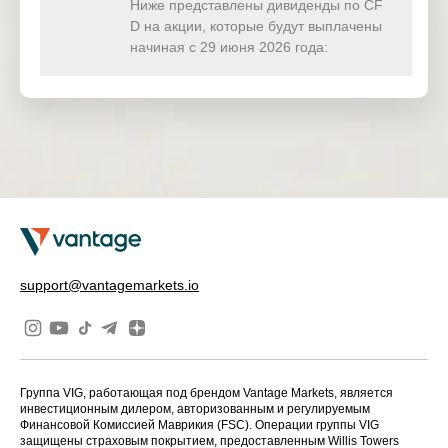
Ниже представлены дивиденды по CF
HSBC HOL
UK
HSBA
6 Nov 2025
D на акции, которые будут выплачены
DINGS PLC
начиная с 29 июня 2026 года:
HKEx-0005-
HK
HSBC
HSBC
6 Nov 2025
Holdings Plc
UNILEVER
UK
ULVR
6 Nov 2025
PLC
Unilever
EU
UNA
6 Nov 2025
N.V.
Ford Motor
US
F
7 Nov 2025
Co
support@vantagemarkets.io
HSBC HOL
DINGS PLC-
US
HSBCn
7 Nov 2025
SPONS AD
R
Группа VIG, работающая под брендом Vantage Markets, является
US
MPLX
MPLX LP
7 Nov 2025
инвестиционным дилером, авторизованным и регулируемым
Финансовой Комиссией Маврикия (FSC). Операции группы VIG
защищены страховым покрытием, предоставленным Willis Towers
Norfolk