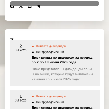
Region
Symbol
IssueName
Ex-date
US
AON
Aon PLC
3 Nov 2025
Blackstone
US
BX
3 Nov 2025
Group Inc
CITIGROUP
2
Выплата дивидендов
US
CITI
3 Nov 2025
INC
Jul 2026
Центр уведомлений
Дивиденды по индексам за период
Kinder
US
KMI
3 Nov 2025
со 2 по 10 июля 2026 года
Morgan Inc
Ниже представлены дивиденды по CF
US
OKE
Oneok Inc
3 Nov 2025
D на акции, которые будут выплачены
начиная со 2 июля 2026 года:
US
AA
Alcoa Corp
4 Nov 2025
Baker
US
BKR
4 Nov 2025
1
Выплата дивидендов
Hughes Co
Jul 2026
Центр уведомлений
Las Vegas
Дивиденды по индексам за период
US
LVS
4 Nov 2025