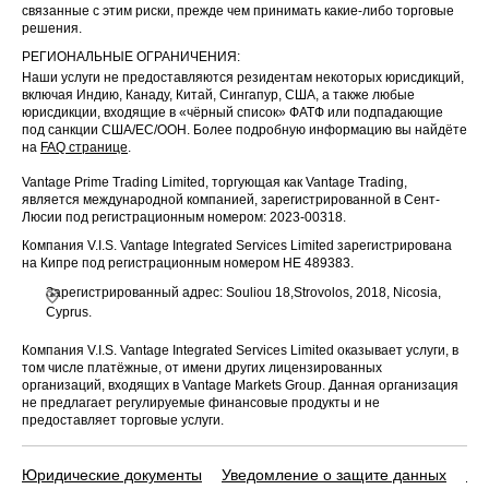
связанные с этим риски, прежде чем принимать какие-либо торговые
US
CMCSA
CORP-
1 Oct 2025
решения.
CLASS A
РЕГИОНАЛЬНЫЕ ОГРАНИЧЕНИЯ:
Наши услуги не предоставляются резидентам некоторых юрисдикций,
EU
FP
Total
1 Oct 2025
включая Индию, Канаду, Китай, Сингапур, США, а также любые
юрисдикции, входящие в «чёрный список» ФАТФ или подпадающие
Sempra
под санкции США/ЕС/ООН. Более подробную информацию вы найдёте
US
SRE
1 Oct 2025
Energy
на
FAQ странице
.
Vantage Prime Trading Limited, торгующая как Vantage Trading,
State Street
US
STT
1 Oct 2025
является международной компанией, зарегистрированной в Сент-
Corp
Люсии под регистрационным номером: 2023-00318.
Компания V.I.S. Vantage Integrated Services Limited зарегистрирована
BRITISH AM
на Кипре под регистрационным номером HE 489383.
UK
BATS
ERICAN TO
2 Oct 2025
BACCO PLC
Зарегистрированный адрес: Souliou 18,Strovolos, 2018, Nicosia,
Cyprus.
Marsh &
US
MMC
McLennan
2 Oct 2025
Компания V.I.S. Vantage Integrated Services Limited оказывает услуги, в
Cos
том числе платёжные, от имени других лицензированных
организаций, входящих в Vantage Markets Group. Данная организация
не предлагает регулируемые финансовые продукты и не
Progressive
US
PGR
2 Oct 2025
предоставляет торговые услуги.
Corp
Republic
Юридические документы
Уведомление о защите данных
По
US
RSG
2 Oct 2025
Services Inc