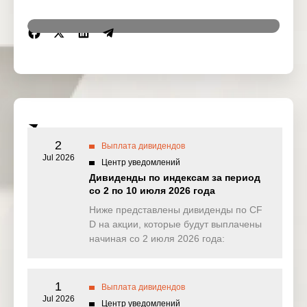
Region
Symbol
IssueName
Ex-date
General
29 Sep
US
GE
Electric Co
2025
Agilent
30 Sep
US
A
Technologie
2025
s Inc
2
Выплата дивидендов
Jul 2026
Центр уведомлений
Agnc
30 Sep
US
AGNC
Investment
Дивиденды по индексам за период
2025
Corp
со 2 по 10 июля 2026 года
Ниже представлены дивиденды по CF
American
30 Sep
US
AMT
D на акции, которые будут выплачены
Tower Corp
2025
начиная со 2 июля 2026 года:
AvalonBay
30 Sep
US
AVB
Communitie
2025
s Inc
1
Выплата дивидендов
Jul 2026
Franklin
Центр уведомлений