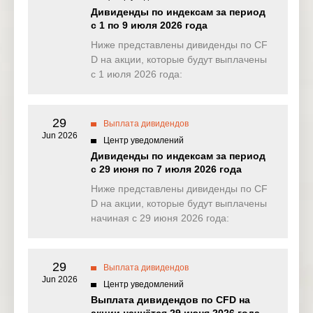
30 Sep
US
BEN
Resources
Дивиденды по индексам за период
2025
Inc
с 1 по 9 июля 2026 года
Ниже представлены дивиденды по CF
Chimera
30 Sep
US
CIM
Investment
D на акции, которые будут выплачены
2025
Corp
с 1 июля 2026 года:
30 Sep
US
DE
Deere & Co
2025
29
Выплата дивидендов
Jun 2026
Essex
Центр уведомлений
30 Sep
US
ESS
Property
2025
Дивиденды по индексам за период
Trust Inc
с 29 июня по 7 июля 2026 года
Ниже представлены дивиденды по CF
Fifth Third
30 Sep
US
FITB
Bancorp
2025
D на акции, которые будут выплачены
начиная с 29 июня 2026 года:
Illinois Tool
30 Sep
US
ITW
Works / ITW
2025
29
Выплата дивидендов
Mondelez
30 Sep
Jun 2026
US
MDLZ
International
Центр уведомлений
2025
Inc
Выплата дивидендов по CFD на