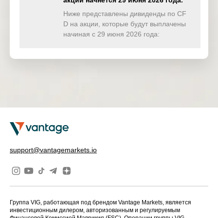
акции начнётся 29 июня 2026 года.
MFA
30 Sep
US
MFA
Financial Inc
2025
Ниже представлены дивиденды по CF
D на акции, которые будут выплачены
Monolithic
начиная с 29 июня 2026 года:
30 Sep
US
MPWR
Power
2025
Systems Inc
30 Sep
US
NUE
Nucor Corp
2025
30 Sep
US
PCG
PG&E Corp
2025
30 Sep
US
STX
Seagate
2025
support@vantagemarkets.io
30 Sep
US
SYK
Stryker Corp
2025
U.S.
30 Sep
US
USB
Bancorp
2025
Группа VIG, работающая под брендом Vantage Markets, является
Xerox
инвестиционным дилером, авторизованным и регулируемым
Holdings
30 Sep
Финансовой Комиссией Маврикия (FSC). Операции группы VIG