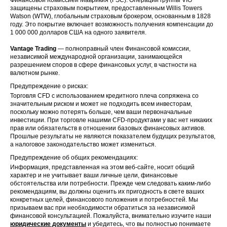
US
XRX
Corp
2025
защищены страховым покрытием, предоставленным Willis Towers
(Nasdaq)
Watson (WTW), глобальным страховым брокером, основанным в 1828
году. Это покрытие включает возможность получения компенсации до
1 000 000 долларов США на одного заявителя.
Zimmer
30 Sep
US
ZBH
Biomet
2025
Vantage Trading
— полноправный член Финансовой комиссии,
Holdings Inc
независимой международной организации, занимающейся
разрешением споров в сфере финансовых услуг, в частности на
Abu Dhabi
валютном рынке.
National Oil
Предупреждение о рисках:
ADNOCDIS
Company
AE
1 Oct 2025
T
for
Торговля CFD с использованием кредитного плеча сопряжена со
Distribution
значительным риском и может не подходить всем инвесторам,
PJSC
поскольку можно потерять больше, чем ваши первоначальные
инвестиции. При торговле нашими CFD-продуктами у вас нет никаких
прав или обязательств в отношении базовых финансовых активов.
Air Products
Прошлые результаты не являются показателем будущих результатов,
US
APD
& Chemicals
1 Oct 2025
а налоговое законодательство может измениться.
Inc
Предупреждение об общих рекомендациях:
Информация, представленная на этом веб-сайте, носит общий
Banco
US
BBD
1 Oct 2025
характер и не учитывает ваши личные цели, финансовые
Bradesco
обстоятельства или потребности. Прежде чем следовать каким-либо
рекомендациям, вы должны оценить их пригодность в свете ваших
Cardinal
конкретных целей, финансового положения и потребностей. Мы
US
CAH
1 Oct 2025
Health Inc
призываем вас при необходимости обратиться за независимой
финансовой консультацией. Пожалуйста, внимательно изучите наши
юридические документы
и убедитесь, что вы полностью понимаете
COMCAST