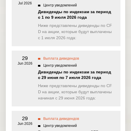
LyondellBas
Jul 2026
US
LYB
ell Industries
2 Mar 2026
Центр уведомлений
– Class A
Дивиденды по индексам за период
с 1 по 9 июля 2026 года
Lockheed
US
LMT
2 Mar 2026
Ниже представлены дивиденды по CF
Martin Corp
D на акции, которые будут выплачены
с 1 июля 2026 года:
Mckesson
US
MCK
2 Mar 2026
Corp
Moody’s
29
US
MCO
2 Mar 2026
Выплата дивидендов
Corp
Jun 2026
Центр уведомлений
Дивиденды по индексам за период
Martin
Marietta
с 29 июня по 7 июля 2026 года
US
MLM
2 Mar 2026
Materials
Ниже представлены дивиденды по CF
Inc
D на акции, которые будут выплачены
начиная с 29 июня 2026 года:
M & T Bank
US
MTB
2 Mar 2026
Corp
Regions
29
Выплата дивидендов
US
RF
Financial
2 Mar 2026
Jun 2026
Corp
Центр уведомлений