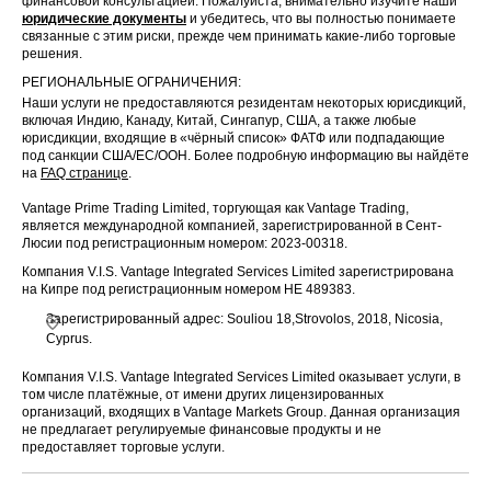
финансовой консультацией. Пожалуйста, внимательно изучите наши
юридические документы
и убедитесь, что вы полностью понимаете
Diamondbac
связанные с этим риски, прежде чем принимать какие-либо торговые
US
FANG
5 Mar 2026
k Energy Inc
решения.
РЕГИОНАЛЬНЫЕ ОГРАНИЧЕНИЯ:
QUALCOM
US
QCOM
5 Mar 2026
Наши услуги не предоставляются резидентам некоторых юрисдикций,
M Inc
включая Индию, Канаду, Китай, Сингапур, США, а также любые
юрисдикции, входящие в «чёрный список» ФАТФ или подпадающие
Western
под санкции США/ЕС/ООН. Более подробную информацию вы найдёте
US
WDC
5 Mar 2026
Digital Corp
на
FAQ странице
.
Vantage Prime Trading Limited, торгующая как Vantage Trading,
RIO TINTO
UK
RIO
5 Mar 2026
является международной компанией, зарегистрированной в Сент-
PLC
Люсии под регистрационным номером: 2023-00318.
Компания V.I.S. Vantage Integrated Services Limited зарегистрирована
CRH PLC
UK
CRH
6 Mar 2026
на Кипре под регистрационным номером HE 489383.
(LSE)
Зарегистрированный адрес: Souliou 18,Strovolos, 2018, Nicosia,
Cyprus.
BANK OF A
US
BAC
MERICA CO
6 Mar 2026
RP
Компания V.I.S. Vantage Integrated Services Limited оказывает услуги, в
том числе платёжные, от имени других лицензированных
организаций, входящих в Vantage Markets Group. Данная организация
Booking
US
BKNG
6 Mar 2026
не предлагает регулируемые финансовые продукты и не
Holdings Inc
предоставляет торговые услуги.
Blackrock