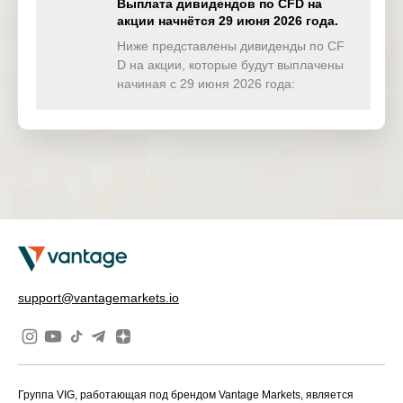
Выплата дивидендов по CFD на
Sherwin-
акции начнётся 29 июня 2026 года.
US
SHW
2 Mar 2026
Williams Co
Ниже представлены дивиденды по CF
D на акции, которые будут выплачены
US
WEN
Wendy’s Co
2 Mar 2026
начиная с 29 июня 2026 года:
Analog
US
ADI
3 Mar 2026
Devices Inc
US
KEY
KeyCorp
3 Mar 2026
Newmont
US
NEM
3 Mar 2026
Mining
PayPal
US
PYPL
4 Mar 2026
Holdings Inc
Fox Corp –
support@vantagemarkets.io
US
FOX
4 Mar 2026
Class B
Fox Corp –
US
FOXA
4 Mar 2026
Class A
Группа VIG, работающая под брендом Vantage Markets, является
Halliburton