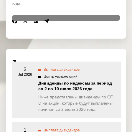
года:
Region
Symbol
IssueName
Ex-date
Allstate
US
ALLC
2 Mar 2026
Corporation
DuPont de
US
DD
Nemours
2 Mar 2026
Inc
2
Выплата дивидендов
Jul 2026
Центр уведомлений
US
EXC
Exelon Corp
2 Mar 2026
Дивиденды по индексам за период
со 2 по 10 июля 2026 года
Goldman
US
GS
Sachs
2 Mar 2026
Ниже представлены дивиденды по CF
Group Inc
D на акции, которые будут выплачены
начиная со 2 июля 2026 года:
Harley-
US
HOG
Davidson
2 Mar 2026
Inc
1
Выплата дивидендов