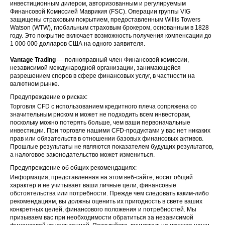
US
HAL
4 Mar 2026
инвестиционным дилером, авторизованным и регулируемым
Co
Финансовой Комиссией Маврикия (FSC). Операции группы VIG
защищены страховым покрытием, предоставленным Willis Towers
H&R Block
Watson (WTW), глобальным страховым брокером, основанным в 1828
US
HRB
4 Mar 2026
Inc
году. Это покрытие включает возможность получения компенсации до
1 000 000 долларов США на одного заявителя.
Ingersoll
US
IR
4 Mar 2026
Vantage Trading
— полноправный член Финансовой комиссии,
Rand Inc
независимой международной организации, занимающейся
разрешением споров в сфере финансовых услуг, в частности на
Lam
валютном рынке.
US
LRCX
Research
4 Mar 2026
Предупреждение о рисках:
Corp
Торговля CFD с использованием кредитного плеча сопряжена со
значительным риском и может не подходить всем инвесторам,
US
PVH
PVH Corp
4 Mar 2026
поскольку можно потерять больше, чем ваши первоначальные
инвестиции. При торговле нашими CFD-продуктами у вас нет никаких
прав или обязательств в отношении базовых финансовых активов.
Yum China
US
YUMC
4 Mar 2026
Прошлые результаты не являются показателем будущих результатов,
Holdings Inc
а налоговое законодательство может измениться.
Предупреждение об общих рекомендациях:
EU
MAP
Mapfre
5 Mar 2026
Информация, представленная на этом веб-сайте, носит общий
характер и не учитывает ваши личные цели, финансовые
US
CI
Cigna Corp
5 Mar 2026
обстоятельства или потребности. Прежде чем следовать каким-либо
рекомендациям, вы должны оценить их пригодность в свете ваших
Expedia
конкретных целей, финансового положения и потребностей. Мы
US
EXPE
5 Mar 2026
Group Inc
призываем вас при необходимости обратиться за независимой