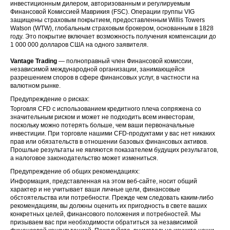
Chimera
инвестиционным дилером, авторизованным и регулируемым
31 Dec
US
CIM
Investment
Финансовой Комиссией Маврикия (FSC). Операции группы VIG
2025
Corp
защищены страховым покрытием, предоставленным Willis Towers
Watson (WTW), глобальным страховым брокером, основанным в 1828
году. Это покрытие включает возможность получения компенсации до
31 Dec
US
DE
Deere & Co
1 000 000 долларов США на одного заявителя.
2025
Vantage Trading
— полноправный член Финансовой комиссии,
Fifth Third
31 Dec
независимой международной организации, занимающейся
US
FITB
Bancorp
2025
разрешением споров в сфере финансовых услуг, в частности на
валютном рынке.
Illinois Tool
31 Dec
Предупреждение о рисках:
US
ITW
Works
2025
Торговля CFD с использованием кредитного плеча сопряжена со
значительным риском и может не подходить всем инвесторам,
Mondelez
поскольку можно потерять больше, чем ваши первоначальные
31 Dec
US
MDLZ
International
инвестиции. При торговле нашими CFD-продуктами у вас нет никаких
2025
Inc
прав или обязательств в отношении базовых финансовых активов.
Прошлые результаты не являются показателем будущих результатов,
а налоговое законодательство может измениться.
MFA
31 Dec
US
MFA
Financial Inc
2025
Предупреждение об общих рекомендациях:
Информация, представленная на этом веб-сайте, носит общий
характер и не учитывает ваши личные цели, финансовые
Monolithic
31 Dec
обстоятельства или потребности. Прежде чем следовать каким-либо
US
MPWR
Power
2025
рекомендациям, вы должны оценить их пригодность в свете ваших
Systems Inc
конкретных целей, финансового положения и потребностей. Мы
призываем вас при необходимости обратиться за независимой
31 Dec