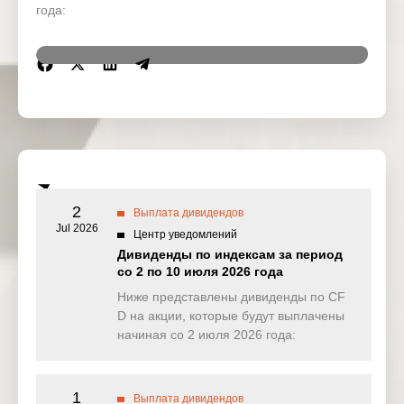
года:
Region
Sumbol
IssueName
Ex-date
ARK
26 Dec
ETF
ARKQ
Autonomous
2025
Tch & Rob
ARK Next
26 Dec
ETF
ARKW
Gen Int ETF
2025
2
Выплата дивидендов
Jul 2026
Центр уведомлений
British
American
29 Dec
Дивиденды по индексам за период
UK
BATS
Tobacco
2025
со 2 по 10 июля 2026 года
PLC
Ниже представлены дивиденды по CF
D на акции, которые будут выплачены
BT Group
29 Dec
UK
BT.A
PLC
2025
начиная со 2 июля 2026 года:
American
29 Dec
US
AMT
Tower Corp
2025
1
Выплата дивидендов