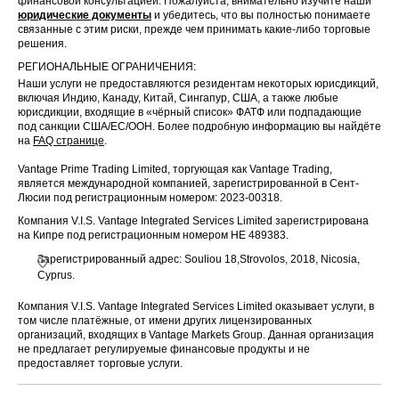
финансовой консультацией. Пожалуйста, внимательно изучите наши
US
NUE
Nucor Corp
2025
юридические документы
и убедитесь, что вы полностью понимаете
связанные с этим риски, прежде чем принимать какие-либо торговые
решения.
31 Dec
US
PCG
PG&E Corp
2025
РЕГИОНАЛЬНЫЕ ОГРАНИЧЕНИЯ:
Наши услуги не предоставляются резидентам некоторых юрисдикций,
включая Индию, Канаду, Китай, Сингапур, США, а также любые
31 Dec
US
SYK
Stryker Corp
юрисдикции, входящие в «чёрный список» ФАТФ или подпадающие
2025
под санкции США/ЕС/ООН. Более подробную информацию вы найдёте
на
FAQ странице
.
U.S.
31 Dec
US
USB
Bancorp
2025
Vantage Prime Trading Limited, торгующая как Vantage Trading,
является международной компанией, зарегистрированной в Сент-
Люсии под регистрационным номером: 2023-00318.
Xerox
31 Dec
US
XRX
Holdings
Компания V.I.S. Vantage Integrated Services Limited зарегистрирована
2025
Corp
на Кипре под регистрационным номером HE 489383.
Зарегистрированный адрес: Souliou 18,Strovolos, 2018, Nicosia,
Auto Trader
UK
AUTO
02 Jan 2026
Cyprus.
Group PLC
Компания V.I.S. Vantage Integrated Services Limited оказывает услуги, в
Air Products
том числе платёжные, от имени других лицензированных
US
APD
& Chemicals
02 Jan 2026
организаций, входящих в Vantage Markets Group. Данная организация
Inc
не предлагает регулируемые финансовые продукты и не
предоставляет торговые услуги.
American
US
AXP
02 Jan 2026
Express Co