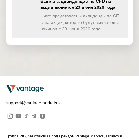
Group
2025
Выплата дивидендов по CFD на
акции начнётся 29 июня 2026 года.
Franklin
30 Dec
Ниже представлены дивиденды по CF
US
BEN
Resources
2025
D на акции, которые будут выплачены
Inc
начиная с 29 июня 2026 года:
Zimmer
30 Dec
US
ZBH
Biomet
2025
Holdings Inc
31 Dec
EU
FP
Total
2025
AGNC
31 Dec
US
AGNC
Investment
2025
Corp
AvalonBay
31 Dec
support@vantagemarkets.io
US
AVB
Communitie
2025
s Inc
Banco
31 Dec
US
BBD
Bradesco
2025
Группа VIG, работающая под брендом Vantage Markets, является