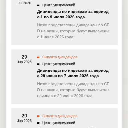
Jul 2026
General
29 Dec
Центр уведомлений
US
GE
Electric Co
2025
Дивиденды по индексам за период
с 1 по 9 июля 2026 года
29 Dec
US
MU
Micron
Ниже представлены дивиденды по CF
2025
D на акции, которые будут выплачены
с 1 июля 2026 года:
Xcel Energy
29 Dec
US
XEL
Inc
2025
Dexus
29
30 Dec
Выплата дивидендов
AU
DXS
Property
2025
Jun 2026
Group
Центр уведомлений
Дивиденды по индексам за период
Goodman
30 Dec
с 29 июня по 7 июля 2026 года
AU
GMG
Group
2025
Ниже представлены дивиденды по CF
D на акции, которые будут выплачены
Mirvac
30 Dec
AU
MGR
начиная с 29 июня 2026 года:
Group
2025
30 Dec
AU
SGP
Stockland
2025
29
Выплата дивидендов
Jun 2026
Центр уведомлений
Transurban
30 Dec
AU
TCL