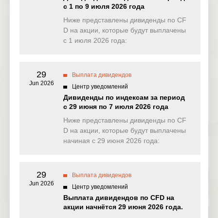
US
KGC
с 1 по 9 июля 2026 года
Gold Corp
2025
Ниже представлены дивиденды по CF
26 Nov
EU
D на акции, которые будут выплачены
MAP
Mapfre
2025
с 1 июля 2026 года:
Manulife
26 Nov
US
MFC
Financial
2025
Corp
29
Выплата дивидендов
Jun 2026
Центр уведомлений
Newmont
26 Nov
US
NEM
Дивиденды по индексам за период
Mining
2025
с 29 июня по 7 июля 2026 года
26 Nov
Ниже представлены дивиденды по CF
US
PVH
PVH Corp
2025
D на акции, которые будут выплачены
начиная с 29 июня 2026 года:
T-Mobile US
26 Nov
US
TMUS
Inc
2025
27 Nov
29
Выплата дивидендов
AU
AMC
Amcor
2025
Jun 2026
Центр уведомлений
Выплата дивидендов по CFD на
3i Group
27 Nov
UK
III
акции начнётся 29 июня 2026 года.
PLC
2025