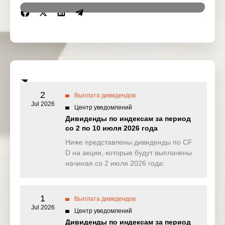
Region
Symbol
Issue Name
Ex-date
Microchip
24 Nov
US
MCHP
Technology
2025
Inc
Pernod
24 Nov
EU
RI
Ricard
2025
2
Выплата дивидендов
Jul 2026
Центр уведомлений
24 Nov
US
VTRS
Viatris Inc
2025
Дивиденды по индексам за период
со 2 по 10 июля 2026 года
Aristocrat
25 Nov
AU
ALL
Ниже представлены дивиденды по CF
Leisure
2025
D на акции, которые будут выплачены
начиная со 2 июля 2026 года:
Johnson &
25 Nov
US
JNJ
Johnson
2025
S&P Global
25 Nov
1
US
SPGI
Выплата дивидендов
Inc
2025
Jul 2026
Центр уведомлений
Дивиденды по индексам за период
Kinross
26 Nov