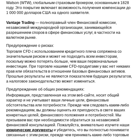
Watson (WTW), глобальным страховым брокером, основанным в 1828
году. Это покрытие включает возможность получения компенсации до
28 Nov
1 000 000 долларов США на одного заявителя.
US
CSX
CSX Corp
2025
Vantage Trading
— полноправный член Финансовой комиссии,
независимой международной организации, занимающейся
DuPont de
28 Nov
разрешением споров в сфере финансовых услуг, в частности на
US
DD
Nemours
2025
валютном рынке.
Inc
Предупреждение о рисках:
28 Nov
Торговля CFD с использованием кредитного плеча сопряжена со
US
DOW
Dow Inc
2025
значительным риском и может не подходить всем инвесторам,
поскольку можно потерять больше, чем ваши первоначальные
инвестиции. При торговле нашими CFD-продуктами у вас нет никаких
28 Nov
прав или обязательств в отношении базовых финансовых активов.
US
EBAY
eBay Inc
2025
Прошлые результаты не являются показателем будущих результатов,
а налоговое законодательство может измениться.
Estée
Предупреждение об общих рекомендациях:
Lauder
28 Nov
US
ESL
Информация, представленная на этом веб-сайте, носит общий
Companies
2025
характер и не учитывает ваши личные цели, финансовые
– Class A
обстоятельства или потребности. Прежде чем следовать каким-либо
рекомендациям, вы должны оценить их пригодность в свете ваших
28 Nov
конкретных целей, финансового положения и потребностей. Мы
US
FTV
Fortive Corp
2025
призываем вас при необходимости обратиться за независимой
финансовой консультацией. Пожалуйста, внимательно изучите наши
юридические документы
и убедитесь, что вы полностью понимаете
Kraft Heinz
28 Nov
US
KHC
связанные с этим риски, прежде чем принимать какие-либо торговые
Co
2025