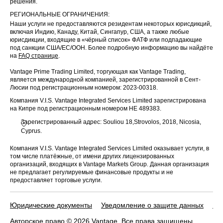
решения.
РЕГИОНАЛЬНЫЕ ОГРАНИЧЕНИЯ:
Weyerhaeus
28 Nov
US
WY
Наши услуги не предоставляются резидентам некоторых юрисдикций,
er Co
2025
включая Индию, Канаду, Китай, Сингапур, США, а также любые
юрисдикции, входящие в «чёрный список» ФАТФ или подпадающие
под санкции США/ЕС/ООН. Более подробную информацию вы найдёте
на
FAQ странице
.
Vantage Prime Trading Limited, торгующая как Vantage Trading,
является международной компанией, зарегистрированной в Сент-
Люсии под регистрационным номером: 2023-00318.
Компания V.I.S. Vantage Integrated Services Limited зарегистрирована
на Кипре под регистрационным номером HE 489383.
Зарегистрированный адрес: Souliou 18,Strovolos, 2018, Nicosia,
Cyprus.
Компания V.I.S. Vantage Integrated Services Limited оказывает услуги, в
том числе платёжные, от имени других лицензированных
организаций, входящих в Vantage Markets Group. Данная организация
не предлагает регулируемые финансовые продукты и не
предоставляет торговые услуги.
Юридические документы
Уведомление о защите данных
По
Авторское право © 2026 Vantage. Все права защищены.