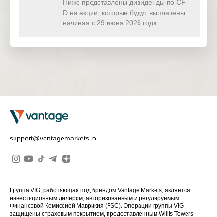
Ниже представлены дивиденды по CF
Imperial
27 Nov
D на акции, которые будут выплачены
UK
IMB
Brands PLC
2025
начиная с 29 июня 2026 года:
Johnson
27 Nov
UK
JMAT
Matthey
2025
PLC
Land
27 Nov
UK
LAND
Securities
2025
Group PLC
Severn
27 Nov
UK
SVT
Trent PLC
2025
AGNC
support@vantagemarkets.io
28 Nov
US
AGNC
Investment
2025
Corp
Baxter
28 Nov
US
BAX
International
2025
Inc
Группа VIG, работающая под брендом Vantage Markets, является
инвестиционным дилером, авторизованным и регулируемым
Финансовой Комиссией Маврикия (FSC). Операции группы VIG
Cboe Global
28 Nov
US
CBOE
защищены страховым покрытием, предоставленным Willis Towers
Markets Inc
2025