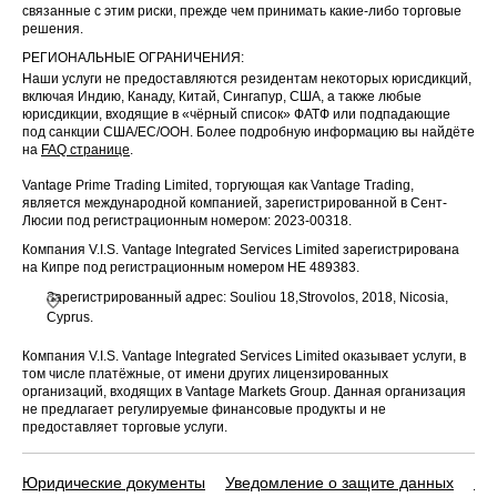
связанные с этим риски, прежде чем принимать какие-либо торговые
TAIWAN SE
решения.
MICONDUC
16 Sep
US
TSM
РЕГИОНАЛЬНЫЕ ОГРАНИЧЕНИЯ:
TOR-
2025
Наши услуги не предоставляются резидентам некоторых юрисдикций,
SP ADR
включая Индию, Канаду, Китай, Сингапур, США, а также любые
юрисдикции, входящие в «чёрный список» ФАТФ или подпадающие
Western
16 Sep
под санкции США/ЕС/ООН. Более подробную информацию вы найдёте
US
WU
Union Co
2025
на
FAQ странице
.
Vantage Prime Trading Limited, торгующая как Vantage Trading,
SALESFOR
17 Sep
является международной компанией, зарегистрированной в Сент-
US
CRM
CE.COM
2025
Люсии под регистрационным номером: 2023-00318.
INC
Компания V.I.S. Vantage Integrated Services Limited зарегистрирована
на Кипре под регистрационным номером HE 489383.
Flight
17 Sep
AU
FLT
Centre
2025
Зарегистрированный адрес: Souliou 18,Strovolos, 2018, Nicosia,
Travel
Cyprus.
Huntington
Компания V.I.S. Vantage Integrated Services Limited оказывает услуги, в
17 Sep
US
HBAN
Bancshares
том числе платёжные, от имени других лицензированных
2025
Inc
организаций, входящих в Vantage Markets Group. Данная организация
не предлагает регулируемые финансовые продукты и не
предоставляет торговые услуги.
NXP
17 Sep
US
NXPI
Semiconduc
2025
tors NV
Юридические документы
Уведомление о защите данных
По