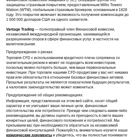
16 Sep
US
APH
Corp –
защищены страховым покрытием, предоставленным Willis Towers
2025
Class A
Watson (WTW), глобальным страховым брокером, основанным в 1828
году. Это покрытие включает возможность получения компенсации до
1 000 000 долларов США на одного заявителя.
16 Sep
US
ECL
Ecolab Inc
2025
Vantage Trading
— полноправный член Финансовой комиссии,
независимой международной организации, занимающейся
HCA
разрешением споров в сфере финансовых услуг, в частности на
16 Sep
US
HCA
Healthcare
валютном рынке.
2025
Inc
Предупреждение о рисках:
Торговля CFD с использованием кредитного плеча сопряжена со
Intercontine
значительным риском и может не подходить всем инвесторам,
ntal
16 Sep
US
ICE
поскольку можно потерять больше, чем ваши первоначальные
Exchange
2025
инвестиции. При торговле нашими CFD-продуктами у вас нет никаких
Inc / ICE
прав или обязательств в отношении базовых финансовых активов.
Прошлые результаты не являются показателем будущих результатов,
HKEx-688-
а налоговое законодательство может измениться.
16 Sep
HK
OVERSEAS
CHINA
2025
Предупреждение об общих рекомендациях:
OVERSEAS
Информация, представленная на этом веб-сайте, носит общий
характер и не учитывает ваши личные цели, финансовые
16 Sep
обстоятельства или потребности. Прежде чем следовать каким-либо
US
PLD
Prologis Inc
2025
рекомендациям, вы должны оценить их пригодность в свете ваших
конкретных целей, финансового положения и потребностей. Мы
призываем вас при необходимости обратиться за независимой
Qantas
16 Sep
AU
QAN
финансовой консультацией. Пожалуйста, внимательно изучите наши
Airways
2025
юридические документы
и убедитесь, что вы полностью понимаете