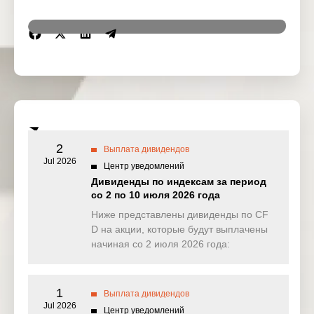
Region
Symbol
IssueName
Ex-date
Crown
15 Sep
US
CCI
Castle Intl
2025
Corp
HKEx-1113-
15 Sep
HK
CKASSET
CK ASSET
2025
2
Выплата дивидендов
Jul 2026
Центр уведомлений
HKEx-1-
15 Sep
HK
CKH
CKH
Дивиденды по индексам за период
2025
HOLDINGS
со 2 по 10 июля 2026 года
Ниже представлены дивиденды по CF
Comerica
15 Sep
US
CMA
D на акции, которые будут выплачены
Inc
2025
начиная со 2 июля 2026 года:
Digital
15 Sep
US
DLR
Realty Trust
2025
Inc
1
Выплата дивидендов
Jul 2026
DTE Energy
15 Sep
Центр уведомлений