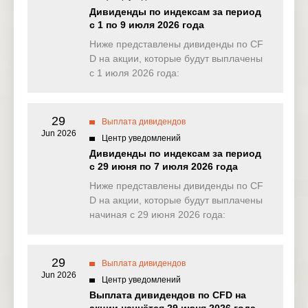
US
DTE
Co
2025
Дивиденды по индексам за период
с 1 по 9 июля 2026 года
Devon
15 Sep
US
DVN
Ниже представлены дивиденды по CF
Energy Corp
2025
D на акции, которые будут выплачены
с 1 июля 2026 года:
Eastman
15 Sep
US
EMN
Chemical
2025
Co
29
Выплата дивидендов
Gilead
15 Sep
US
GILD
Jun 2026
Sciences Inc
2025
Центр уведомлений
Дивиденды по индексам за период
COCA-
с 29 июня по 7 июля 2026 года
15 Sep
US
KO
COLA CO/T
2025
Ниже представлены дивиденды по CF
HE
D на акции, которые будут выплачены
начиная с 29 июня 2026 года:
15 Sep
US
M
Macy’s Inc
2025
Altria Group
15 Sep
US
MO
29
Выплата дивидендов
Inc
2025
Jun 2026
Центр уведомлений
Merck & Co
15 Sep
Выплата дивидендов по CFD на
US
MRK
Inc
2025