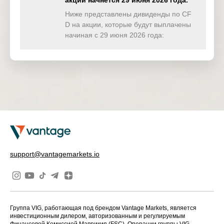
акции начнётся 29 июня 2026 года.
Ниже представлены дивиденды по CF
Public
15 Sep
US
PSA
D на акции, которые будут выплачены
Storage
2025
начиная с 29 июня 2026 года:
Thermo
15 Sep
US
TMO
Fisher
2025
Scientific Inc
T. Rowe
15 Sep
US
TROW
Price Group
2025
Inc
UNITEDHEA
15 Sep
US
UNH
LTH GROU
2025
P INC
support@vantagemarkets.io
Xcel Energy
15 Sep
US
XEL
Inc
2025
American
16 Sep
US
AIG
International
2025
Group
Группа VIG, работающая под брендом Vantage Markets, является
инвестиционным дилером, авторизованным и регулируемым
Amphenol
Финансовой Комиссией Маврикия (FSC). Операции группы VIG