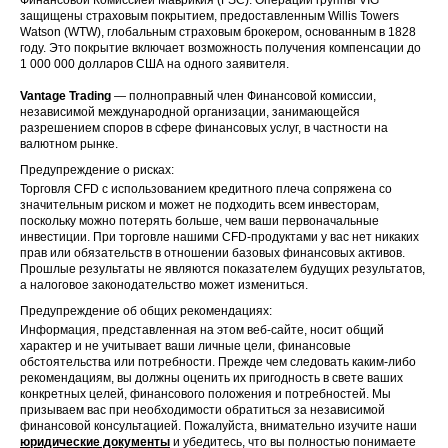
защищены страховым покрытием, предоставленным Willis Towers
GLAXOSMI
Watson (WTW), глобальным страховым брокером, основанным в 1828
UK
GSK
THKLINE PL
14 Aug 2025
году. Это покрытие включает возможность получения компенсации до
C
1 000 000 долларов США на одного заявителя.
Vantage Trading
— полноправный член Финансовой комиссии,
Hikma
независимой международной организации, занимающейся
UK
HIK
Pharmaceuti
14 Aug 2025
разрешением споров в сфере финансовых услуг, в частности на
cals PLC
валютном рынке.
Предупреждение о рисках:
HSBC HOL
UK
HSBA
14 Aug 2025
Торговля CFD с использованием кредитного плеча сопряжена со
DINGS PLC
значительным риском и может не подходить всем инвесторам,
поскольку можно потерять больше, чем ваши первоначальные
HKEx-0005-
инвестиции. При торговле нашими CFD-продуктами у вас нет никаких
HK
HSBC
HSBC
14 Aug 2025
прав или обязательств в отношении базовых финансовых активов.
Holdings Plc
Прошлые результаты не являются показателем будущих результатов,
а налоговое законодательство может измениться.
UK
HSX
Hiscox Ltd
14 Aug 2025
Предупреждение об общих рекомендациях:
Информация, представленная на этом веб-сайте, носит общий
Ingersoll
характер и не учитывает ваши личные цели, финансовые
US
IR
14 Aug 2025
Rand Inc
обстоятельства или потребности. Прежде чем следовать каким-либо
рекомендациям, вы должны оценить их пригодность в свете ваших
конкретных целей, финансового положения и потребностей. Мы
US
IVZ
Invesco Ltd
14 Aug 2025
призываем вас при необходимости обратиться за независимой
финансовой консультацией. Пожалуйста, внимательно изучите наши
юридические документы
и убедитесь, что вы полностью понимаете
HKEx-960-