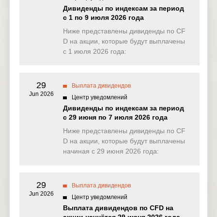
Дивиденды по индексам за период
HKEx-11-
с 1 по 9 июля 2026 года
HK
HANGSENG
HANG
12 Aug 2025
SENG BANK
Ниже представлены дивиденды по CF
D на акции, которые будут выплачены
ICICI Bank
с 1 июля 2026 года:
US
IBN
12 Aug 2025
Ltd (ADRs)
VISA INC-
29
US
VISA
CLASS A S
12 Aug 2025
Выплата дивидендов
HARES
Jun 2026
Центр уведомлений
Дивиденды по индексам за период
ABN AMRO
EU
ABN
13 Aug 2025
с 29 июня по 7 июля 2026 года
Group N.V.
Ниже представлены дивиденды по CF
Clorox
D на акции, которые будут выплачены
US
CLX
13 Aug 2025
Company
начиная с 29 июня 2026 года:
Consolidate
US
ED
13 Aug 2025
d Edison Inc
29
Выплата дивидендов
Jun 2026
Ethan Allen
Центр уведомлений
US
ETD
13 Aug 2025
Interiors Inc
Выплата дивидендов по CFD на