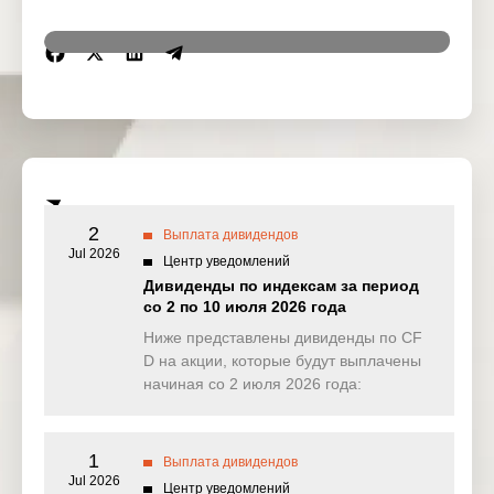
Region
Symbol
IssueName
Ex-date
US
AAPL
Apple Inc.
11 Aug 2025
US
EXC
Exelon Corp
11 Aug 2025
Ford Motor
US
F
11 Aug 2025
Co
2
Выплата дивидендов
Jul 2026
Центр уведомлений
WW
US
GWW
11 Aug 2025
Дивиденды по индексам за период
Grainger Inc
со 2 по 10 июля 2026 года
Ниже представлены дивиденды по CF
KKR & Co
US
KKR
11 Aug 2025
Inc
D на акции, которые будут выплачены
начиная со 2 июля 2026 года:
PPG
US
PPG
Industries
11 Aug 2025
Inc
1
Выплата дивидендов
US
AA
Alcoa Corp
12 Aug 2025
Jul 2026
Центр уведомлений