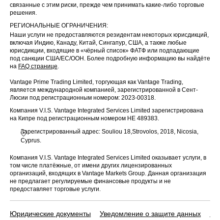
связанные с этим риски, прежде чем принимать какие-либо торговые
HK
LONGFOR
LONGFOR
14 Aug 2025
решения.
GROUP
РЕГИОНАЛЬНЫЕ ОГРАНИЧЕНИЯ:
London
Наши услуги не предоставляются резидентам некоторых юрисдикций,
Stock
включая Индию, Канаду, Китай, Сингапур, США, а также любые
UK
LSEG
Exchange
14 Aug 2025
юрисдикции, входящие в «чёрный список» ФАТФ или подпадающие
Group / LSE
под санкции США/ЕС/ООН. Более подробную информацию вы найдёте
Prov
на
FAQ странице
.
Vantage Prime Trading Limited, торгующая как Vantage Trading,
US
PCAR
PACCAR Inc
14 Aug 2025
является международной компанией, зарегистрированной в Сент-
Люсии под регистрационным номером: 2023-00318.
US
POOL
Pool Corp
14 Aug 2025
Компания V.I.S. Vantage Integrated Services Limited зарегистрирована
на Кипре под регистрационным номером HE 489383.
Pershing
Зарегистрированный адрес: Souliou 18,Strovolos, 2018, Nicosia,
UK
PSH
Square
14 Aug 2025
Cyprus.
Holdings Ltd
Компания V.I.S. Vantage Integrated Services Limited оказывает услуги, в
UK
PSON
Pearson Plc
14 Aug 2025
том числе платёжные, от имени других лицензированных
организаций, входящих в Vantage Markets Group. Данная организация
не предлагает регулируемые финансовые продукты и не
RIO TINTO
UK
RIO
14 Aug 2025
предоставляет торговые услуги.
PLC
RIO Tinto
Юридические документы
Уведомление о защите данных
По
AU
RIOTINTO
14 Aug 2025
Limited